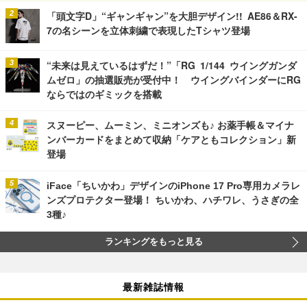
「頭文字D」“ギャンギャン”を大胆デザイン!! AE86＆RX-
7の名シーンを立体刺繍で表現したTシャツ登場
“未来は見えているはずだ！”「RG 1/144 ウイングガンダ
ムゼロ」の抽選販売が受付中！ ウイングバインダーにRG
ならではのギミックを搭載
スヌーピー、ムーミン、ミニオンズも♪ お薬手帳＆マイナ
ンバーカードをまとめて収納「ケアともコレクション」新
登場
iFace「ちいかわ」デザインのiPhone 17 Pro専用カメラレ
ンズプロテクター登場！ ちいかわ、ハチワレ、うさぎの全
3種♪
ランキングをもっと見る
最新雑誌情報