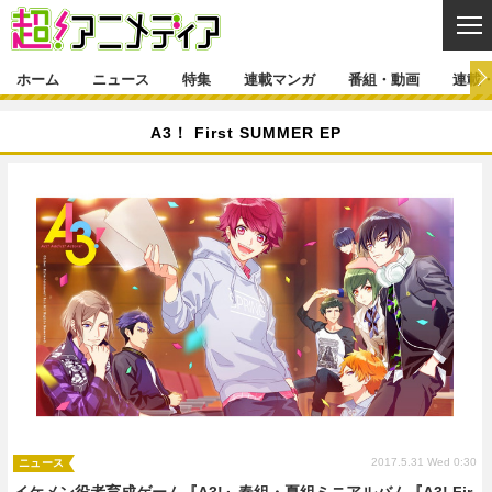
CL
ホーム
ニュース
特集
連載マンガ
番組・動画
連載
ニュース
A3！ First SUMMER EP
ニュース一覧
アニメ
特集
ゲーム・アプリ
マンガ
特集一覧
カバー
連載マンガ
映画
音楽
インタビュー
レポート
連載マンガ一覧
連載一覧
番組・動画
グッズ
イベント
ラキりす
番組・動画一覧
ラジオ
連載・ブログ
声優
コスプレ
動画
連載・ブログ一覧
コラム
舞台
新帝スタ
編集部ブログ・お知らせ
2017.5.31 Wed 0:30
ニュース
イケメン役者育成ゲーム『A3!』春組・夏組ミニアルバム『A3! Fir