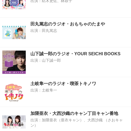
出演：紡木吏佐、林鼓子
田丸篤志のラジオ・おもちゃのたまや
出演：田丸篤志
山下誠一郎のラジオ・YOUR SEICHI BOOKS
出演：山下誠一郎
土岐隼一のラジオ・喫茶トキノワ
出演：土岐隼一
加隈亜衣・大西沙織のキャン丁目キャン番地
出演：加隈亜衣（亜衣キャン）、大西沙織 （さおキャ
ン）