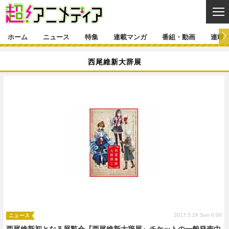
CL
ホーム
ニュース
特集
連載マンガ
番組・動画
連載
ニュース
西尾維新大辞展
ニュース一覧
アニメ
特集
ゲーム・アプリ
マンガ
特集一覧
カバー
連載マンガ
映画
音楽
インタビュー
レポート
連載マンガ一覧
連載一覧
番組・動画
グッズ
イベント
ラキりす
番組・動画一覧
ラジオ
連載・ブログ
声優
コスプレ
動画
連載・ブログ一覧
コラム
舞台
新帝スタ
編集部ブログ・お知らせ
2017.5.28 Sun 0:00
ニュース
西尾維新初となる展覧会『西尾維新大辞展』チケットの一般発売中