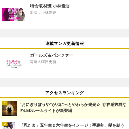
特命取材班 小林愛香
出演：小林愛香
連載マンガ更新情報
ガールズ＆パンツァー
毎週火曜日更新
アクセスランキング
“おにぎりぼうや”がぷにっとやわらか発光☆ 存在感抜群な
のLEDルームライトが新登場
「忍たま」五年生＆六年生をイメージ！手裏剣、髪を結う