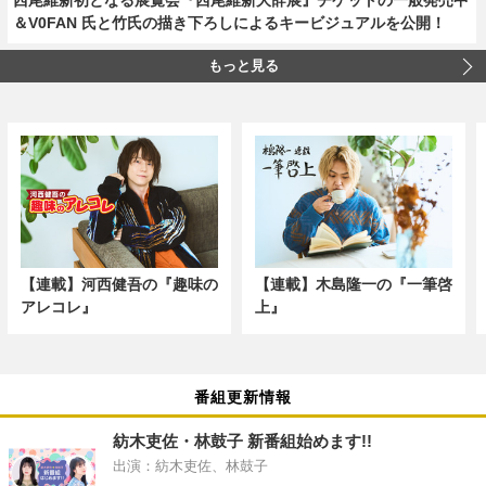
＆V0FAN 氏と竹氏の描き下ろしによるキービジュアルを公開！
もっと見る
【連載】河西健吾の『趣味の
【連載】木島隆一の『一筆啓
アレコレ』
上』
番組更新情報
紡木吏佐・林鼓子 新番組始めます!!
出演：紡木吏佐、林鼓子