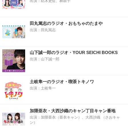
出演：紡木吏佐、林鼓子
田丸篤志のラジオ・おもちゃのたまや
出演：田丸篤志
山下誠一郎のラジオ・YOUR SEICHI BOOKS
出演：山下誠一郎
土岐隼一のラジオ・喫茶トキノワ
出演：土岐隼一
加隈亜衣・大西沙織のキャン丁目キャン番地
出演：加隈亜衣（亜衣キャン）、大西沙織 （さおキャ
ン）