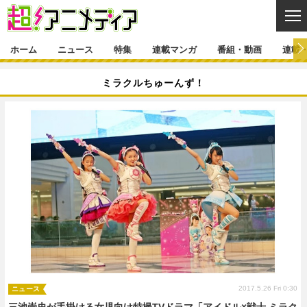
CL
ホーム
ニュース
特集
連載マンガ
番組・動画
連載
ニュース
ミラクルちゅーんず！
ニュース一覧
アニメ
特集
ゲーム・アプリ
マンガ
特集一覧
カバー
連載マンガ
映画
音楽
インタビュー
レポート
連載マンガ一覧
連載一覧
番組・動画
グッズ
イベント
ラキりす
番組・動画一覧
ラジオ
連載・ブログ
声優
コスプレ
動画
連載・ブログ一覧
コラム
舞台
新帝スタ
編集部ブログ・お知らせ
2017.5.26 Fri 0:30
ニュース
三池崇史が手掛ける女児向け特撮TVドラマ「アイドル×戦士 ミラク