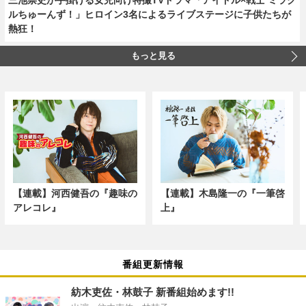
ルちゅーんず！」ヒロイン3名によるライブステージに子供たちが
熱狂！
もっと見る
【連載】河西健吾の『趣味の
【連載】木島隆一の『一筆啓
アレコレ』
上』
番組更新情報
紡木吏佐・林鼓子 新番組始めます!!