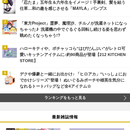
「忍たま」五年生＆六年生をイメージ！手裏剣、髪を結う
仕草…和の趣を感じさせる「MAYLA」パンプス
「東方Project」霊夢、魔理沙、チルノが洗濯ネットになっ
ちゃった♪ 洗濯機の中でぐるぐる回転し続ける姿を思わず
眺めたくなっちゃう!?
ハローキティや、ポチャッコら“はぴだんぶい”がレトロ可
愛いキッチンアイテムに♪約90商品が登場【212 KITCHEN
STORE】
デクや爆豪と一緒にお出かけ♪ 「ヒロアカ」“いっしょにお
でかけシリーズ”登場！ ぬいぐるみポーチや雄英生気分に
なれるトートバッグなど全4アイテム☆
ランキングをもっと見る
最新雑誌情報