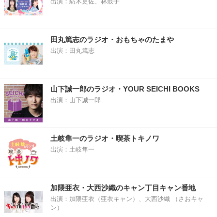
出演：紡木吏佐、林鼓子
田丸篤志のラジオ・おもちゃのたまや
出演：田丸篤志
山下誠一郎のラジオ・YOUR SEICHI BOOKS
出演：山下誠一郎
土岐隼一のラジオ・喫茶トキノワ
出演：土岐隼一
加隈亜衣・大西沙織のキャン丁目キャン番地
出演：加隈亜衣（亜衣キャン）、大西沙織 （さおキャ
ン）