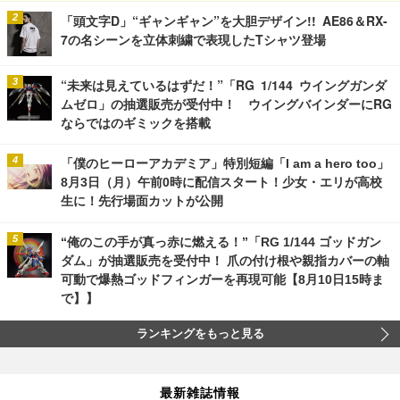
「頭文字D」“ギャンギャン”を大胆デザイン!! AE86＆RX-
7の名シーンを立体刺繍で表現したTシャツ登場
“未来は見えているはずだ！”「RG 1/144 ウイングガンダ
ムゼロ」の抽選販売が受付中！ ウイングバインダーにRG
ならではのギミックを搭載
「僕のヒーローアカデミア」特別短編「I am a hero too」
8月3日（月）午前0時に配信スタート！少女・エリが高校
生に！先行場面カットが公開
“俺のこの手が真っ赤に燃える！”「RG 1/144 ゴッドガン
ダム」が抽選販売を受付中！ 爪の付け根や親指カバーの軸
可動で爆熱ゴッドフィンガーを再現可能【8月10日15時ま
で】】
ランキングをもっと見る
最新雑誌情報