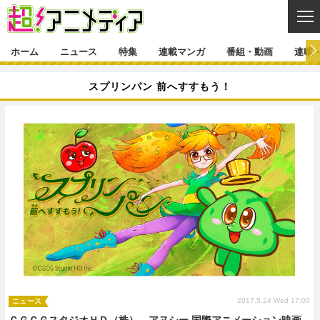
CL
ホーム
ニュース
特集
連載マンガ
番組・動画
連載
ニュース
スプリンパン 前へすすもう！
ニュース一覧
アニメ
特集
ゲーム・アプリ
マンガ
特集一覧
カバー
連載マンガ
映画
音楽
インタビュー
レポート
連載マンガ一覧
連載一覧
番組・動画
グッズ
イベント
ラキりす
番組・動画一覧
ラジオ
連載・ブログ
声優
コスプレ
動画
連載・ブログ一覧
コラム
舞台
新帝スタ
編集部ブログ・お知らせ
2017.5.24 Wed 17:00
ニュース
ＣＧＣＧスタジオＨＤ（株）、アヌシー 国際アニメーション映画