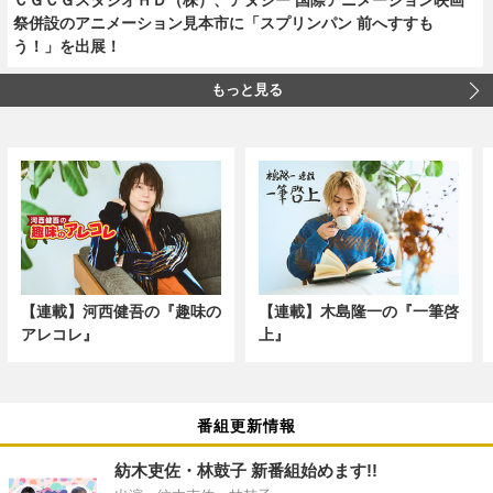
祭併設のアニメーション見本市に「スプリンパン 前へすすも
う！」を出展！
もっと見る
【連載】河西健吾の『趣味の
【連載】木島隆一の『一筆啓
アレコレ』
上』
番組更新情報
紡木吏佐・林鼓子 新番組始めます!!