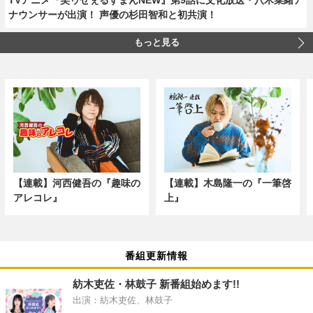
ナウンサーが出演！ 声優の杉田智和と初共演！
もっと見る
【連載】河西健吾の『趣味の
【連載】木島隆一の『一筆啓
アレコレ』
上』
番組更新情報
紡木吏佐・林鼓子 新番組始めます!!
出演：紡木吏佐、林鼓子