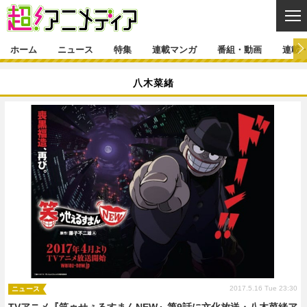
CL
ホーム
ニュース
特集
連載マンガ
番組・動画
連載
ニュース
八木菜緒
ニュース一覧
アニメ
特集
ゲーム・アプリ
マンガ
特集一覧
カバー
連載マンガ
映画
音楽
インタビュー
レポート
連載マンガ一覧
連載一覧
番組・動画
グッズ
イベント
ラキりす
番組・動画一覧
ラジオ
連載・ブログ
声優
コスプレ
動画
連載・ブログ一覧
コラム
舞台
新帝スタ
編集部ブログ・お知らせ
2017.5.16 Tue 23:30
ニュース
TVアニメ『笑ゥせぇるすまんNEW』第9話に文化放送・八木菜緒ア