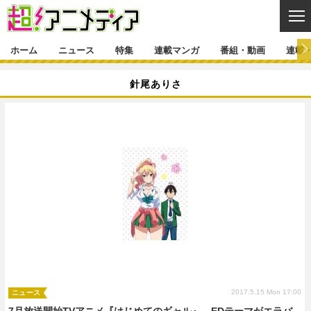
CL
ホーム
ニュース
特集
連載マンガ
番組・動画
連載
ニュース
針尾ありさ
ニュース一覧
アニメ
特集
ゲーム・アプリ
マンガ
特集一覧
カバー
連載マンガ
映画
音楽
インタビュー
レポート
連載マンガ一覧
連載一覧
番組・動画
グッズ
イベント
ラキりす
番組・動画一覧
ラジオ
連載・ブログ
声優
コスプレ
動画
連載・ブログ一覧
コラム
舞台
新帝スタ
編集部ブログ・お知らせ
2017.5.15 Mon 17:00
ニュース
7月放送開始TVアニメ『はじめてのギャル』、EDテーマがエラバ