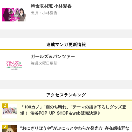
特命取材班 小林愛香
出演：小林愛香
連載マンガ更新情報
ガールズ＆パンツァー
毎週火曜日更新
アクセスランキング
「100カノ」“雨のち晴れ。”テーマの描き下ろしグッズ登
場！ 渋谷POP UP SHOP＆web販売決定♪
“おにぎりぼうや”がぷにっとやわらか発光☆ 存在感抜群な