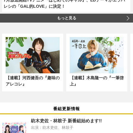
レシの「GAL的LOVE」に決定！
もっと見る
【連載】河西健吾の『趣味の
【連載】木島隆一の『一筆啓
アレコレ』
上』
番組更新情報
紡木吏佐・林鼓子 新番組始めます!!
出演：紡木吏佐、林鼓子