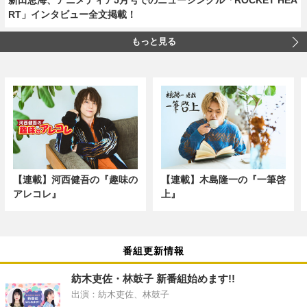
RT」インタビュー全文掲載！
もっと見る
【連載】河西健吾の『趣味の
【連載】木島隆一の『一筆啓
アレコレ』
上』
番組更新情報
紡木吏佐・林鼓子 新番組始めます!!
出演：紡木吏佐、林鼓子