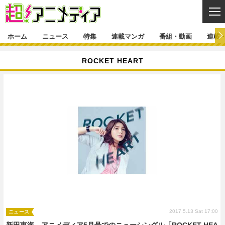
CL
ホーム
ニュース
特集
連載マンガ
番組・動画
連載
ニュース
ROCKET HEART
ニュース一覧
アニメ
特集
ゲーム・アプリ
マンガ
特集一覧
カバー
連載マンガ
映画
音楽
インタビュー
レポート
連載マンガ一覧
連載一覧
番組・動画
グッズ
イベント
ラキりす
番組・動画一覧
ラジオ
連載・ブログ
声優
コスプレ
動画
連載・ブログ一覧
コラム
舞台
新帝スタ
編集部ブログ・お知らせ
2017.5.13 Sat 17:00
ニュース
新田恵海、アニメディア5月号でのニューシングル「ROCKET HEA