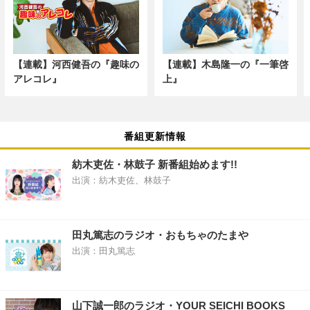
【連載】河西健吾の『趣味の
【連載】木島隆一の『一筆啓
アレコレ』
上』
番組更新情報
紡木吏佐・林鼓子 新番組始めます!!
出演：紡木吏佐、林鼓子
田丸篤志のラジオ・おもちゃのたまや
出演：田丸篤志
山下誠一郎のラジオ・YOUR SEICHI BOOKS