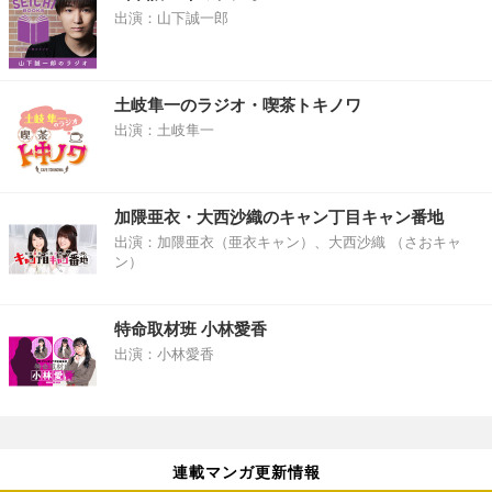
出演：山下誠一郎
土岐隼一のラジオ・喫茶トキノワ
出演：土岐隼一
加隈亜衣・大西沙織のキャン丁目キャン番地
出演：加隈亜衣（亜衣キャン）、大西沙織 （さおキャ
ン）
特命取材班 小林愛香
出演：小林愛香
連載マンガ更新情報