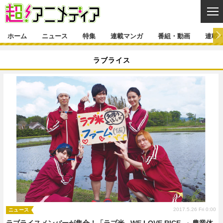
CL
ホーム
ニュース
特集
連載マンガ
番組・動画
連載
ニュース
ラブライス
ニュース一覧
アニメ
特集
ゲーム・アプリ
マンガ
特集一覧
カバー
連載マンガ
映画
音楽
インタビュー
レポート
連載マンガ一覧
連載一覧
番組・動画
グッズ
イベント
ラキりす
番組・動画一覧
ラジオ
連載・ブログ
声優
コスプレ
動画
連載・ブログ一覧
コラム
舞台
新帝スタ
編集部ブログ・お知らせ
2017.5.26 Fri 0:00
ニュース
ラブライスメンバーが集合！「ラブ米 ‒WE LOVE RICE- 」農業体