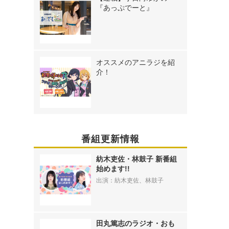
『あっぷでーと』
オススメのアニラジを紹
介！
番組更新情報
紡木吏佐・林鼓子 新番組
始めます!!
出演：紡木吏佐、林鼓子
田丸篤志のラジオ・おも