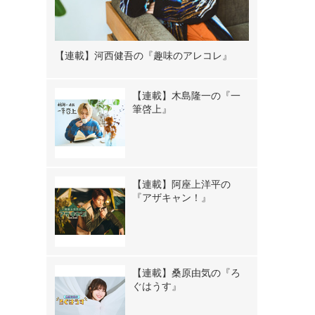
【連載】河西健吾の『趣味のアレコレ』
【連載】木島隆一の『一
筆啓上』
【連載】阿座上洋平の
『アザキャン！』
【連載】桑原由気の『ろ
ぐはうす』