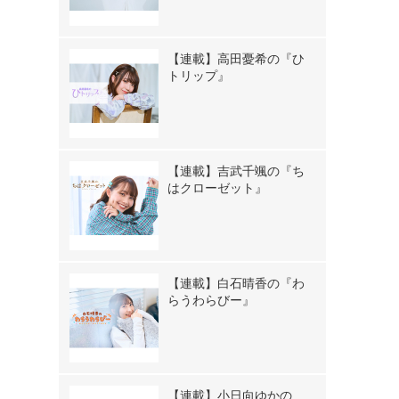
【連載】高田憂希の『ひ
トリップ』
【連載】吉武千颯の『ち
はクローゼット』
【連載】白石晴香の『わ
らうわらびー』
【連載】小日向ゆかの