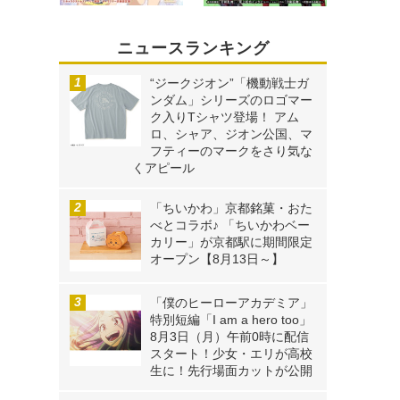
ニュースランキング
“ジークジオン”「機動戦士ガ
ンダム」シリーズのロゴマー
ク入りTシャツ登場！ アム
ロ、シャア、ジオン公国、マ
フティーのマークをさり気な
くアピール
「ちいかわ」京都銘菓・おた
べとコラボ♪ 「ちいかわベー
カリー」が京都駅に期間限定
オープン【8月13日～】
「僕のヒーローアカデミア」
特別短編「I am a hero too」
8月3日（月）午前0時に配信
スタート！少女・エリが高校
生に！先行場面カットが公開