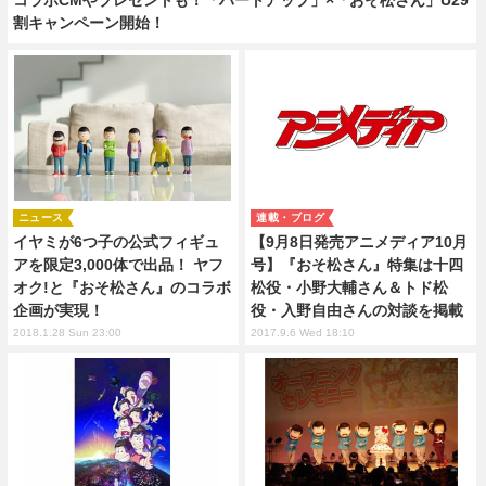
割キャンペーン開始！
ニュース
連載・ブログ
イヤミが6つ子の公式フィギュ
【9月8日発売アニメディア10月
アを限定3,000体で出品！ ヤフ
号】『おそ松さん』特集は十四
オク!と『おそ松さん』のコラボ
松役・小野大輔さん＆トド松
企画が実現！
役・入野自由さんの対談を掲載
2018.1.28 Sun 23:00
2017.9.6 Wed 18:10