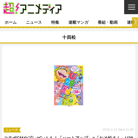
CL
ホーム
ニュース
特集
連載マンガ
番組・動画
連載
ニュース
十四松
ニュース一覧
アニメ
特集
ゲーム・アプリ
マンガ
特集一覧
カバー
連載マンガ
映画
音楽
インタビュー
レポート
連載マンガ一覧
連載一覧
番組・動画
グッズ
イベント
ラキりす
番組・動画一覧
ラジオ
連載・ブログ
声優
コスプレ
動画
連載・ブログ一覧
コラム
舞台
新帝スタ
編集部ブログ・お知らせ
2018.2.21 Wed 11:00
ニュース
コラボCMやプレゼントも！「ハートアップ」×「おそ松さん」U29