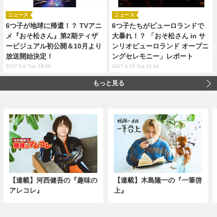
ニュース
ニュース
6つ子が地球に帰還！？ TVアニ
6つ子たちがピューロランドで
メ『おそ松さん』第2期ティザ
大暴れ！？ 「おそ松さん in サ
ービジュアル初公開＆10月より
ンリオピューロランド オープニ
放送開始決定！
ングセレモニー」レポート
2017.6.6 Tue 18:00
2017.4.29 Sat 16:14
もっと見る
【連載】河西健吾の『趣味の
【連載】木島隆一の『一筆啓
アレコレ』
上』