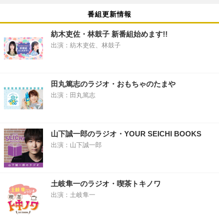
番組更新情報
紡木吏佐・林鼓子 新番組始めます!!
出演：紡木吏佐、林鼓子
田丸篤志のラジオ・おもちゃのたまや
出演：田丸篤志
山下誠一郎のラジオ・YOUR SEICHI BOOKS
出演：山下誠一郎
土岐隼一のラジオ・喫茶トキノワ
出演：土岐隼一