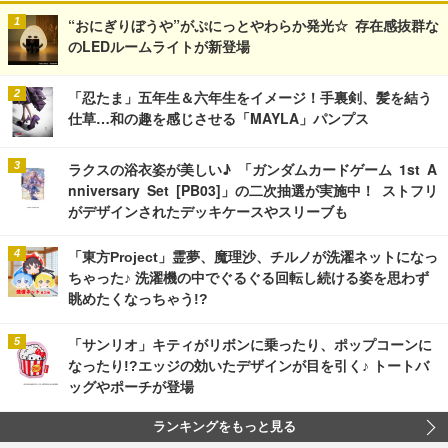
“おにぎりぼうや”がぷにっとやわらか発光☆ 存在感抜群な
のLEDルームライトが新登場
「忍たま」五年生＆六年生をイメージ！手裏剣、髪を結う
仕草…和の趣を感じさせる「MAYLA」パンプス
ラクスの浴衣姿が美しい♪ 「ガンダムカードゲーム 1st A
nniversary Set [PB03]」の二次抽選が実施中！ ストフリ
がデザインされたデッキケースやスリーブも
「東方Project」霊夢、魔理沙、チルノが洗濯ネットになっ
ちゃった♪ 洗濯機の中でぐるぐる回転し続ける姿を思わず
眺めたくなっちゃう!?
「サンリオ」キティがリボンに乗ったり、ポップコーンに
なったり!?エッジの効いたデザインが目を引く♪ トートバ
ッグやポーチが登場
ランキングをもっと見る