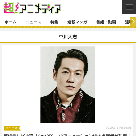
CL
ホーム
ニュース
特集
連載マンガ
番組・動画
連載
ニュース
中川大志
ニュース一覧
アニメ
特集
ゲーム・アプリ
マンガ
特集一覧
カバー
連載マンガ
映画
音楽
インタビュー
レポート
連載マンガ一覧
連載一覧
番組・動画
グッズ
イベント
ラキりす
番組・動画一覧
ラジオ
連載・ブログ
声優
コスプレ
動画
連載・ブログ一覧
コラム
舞台
新帝スタ
編集部ブログ・お知らせ
2019.3.1 Fri 16:05
ニュース
連続テレビ小説『なつぞら』のアニメーション編の出演者が決定！