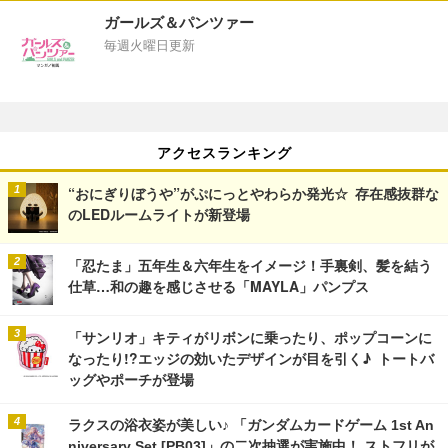
ガールズ＆パンツァー
毎週火曜日更新
アクセスランキング
“おにぎりぼうや”がぷにっとやわらか発光☆ 存在感抜群な
のLEDルームライトが新登場
「忍たま」五年生＆六年生をイメージ！手裏剣、髪を結う
仕草…和の趣を感じさせる「MAYLA」パンプス
「サンリオ」キティがリボンに乗ったり、ポップコーンに
なったり!?エッジの効いたデザインが目を引く♪ トートバ
ッグやポーチが登場
ラクスの浴衣姿が美しい♪ 「ガンダムカードゲーム 1st An
niversary Set [PB03]」の二次抽選が実施中！ ストフリが