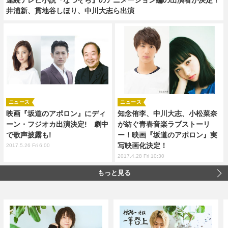
井浦新、貫地谷しほり、中川大志ら出演
ニュース
ニュース
映画『坂道のアポロン』にディ
知念侑李、中川大志、小松菜奈
ーン・フジオカ出演決定! 劇中
が紡ぐ青春音楽ラブストーリ
で歌声披露も!
ー！映画『坂道のアポロン』実
写映画化決定！
2017.5.26 Fri 6:00
2017.4.28 Fri 10:30
もっと見る