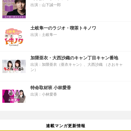
出演：山下誠一郎
土岐隼一のラジオ・喫茶トキノワ
出演：土岐隼一
加隈亜衣・大西沙織のキャン丁目キャン番地
出演：加隈亜衣（亜衣キャン）、大西沙織 （さおキャ
ン）
特命取材班 小林愛香
出演：小林愛香
連載マンガ更新情報