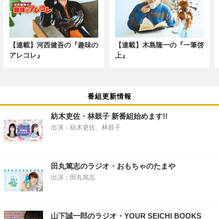
【連載】河西健吾の『趣味の
【連載】木島隆一の『一筆啓
アレコレ』
上』
番組更新情報
紡木吏佐・林鼓子 新番組始めます!!
出演：紡木吏佐、林鼓子
田丸篤志のラジオ・おもちゃのたまや
出演：田丸篤志
山下誠一郎のラジオ・YOUR SEICHI BOOKS