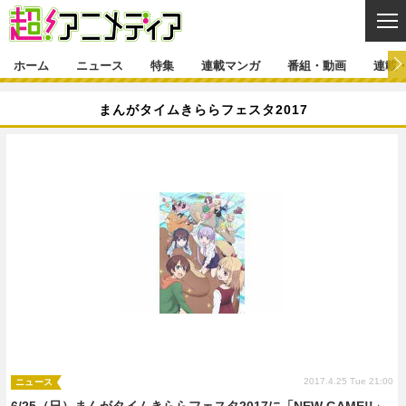
CL
ホーム
ニュース
特集
連載マンガ
番組・動画
連載
ニュース
まんがタイムきららフェスタ2017
ニュース一覧
アニメ
特集
ゲーム・アプリ
マンガ
特集一覧
カバー
連載マンガ
映画
音楽
インタビュー
レポート
連載マンガ一覧
連載一覧
番組・動画
グッズ
イベント
ラキりす
番組・動画一覧
ラジオ
連載・ブログ
声優
コスプレ
動画
連載・ブログ一覧
コラム
舞台
新帝スタ
編集部ブログ・お知らせ
2017.4.25 Tue 21:00
ニュース
6/25（日）まんがタイムきららフェスタ2017に「NEW GAME!!」