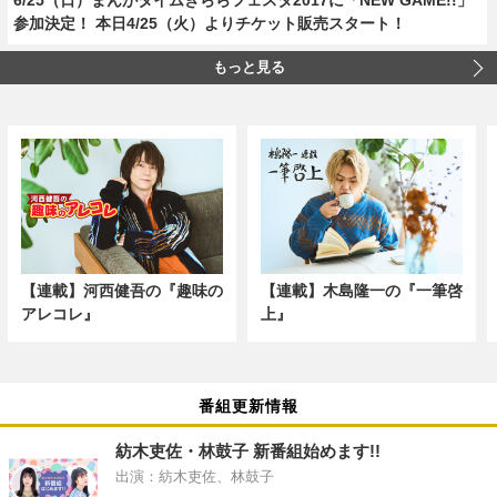
参加決定！ 本日4/25（火）よりチケット販売スタート！
もっと見る
【連載】河西健吾の『趣味の
【連載】木島隆一の『一筆啓
アレコレ』
上』
番組更新情報
紡木吏佐・林鼓子 新番組始めます!!
出演：紡木吏佐、林鼓子