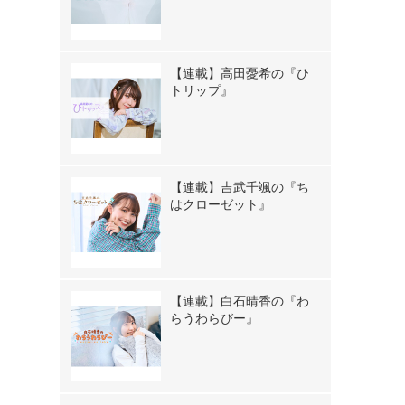
【連載】高田憂希の『ひ
トリップ』
【連載】吉武千颯の『ち
はクローゼット』
【連載】白石晴香の『わ
らうわらびー』