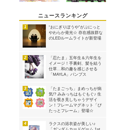
ニュースランキング
“おにぎりぼうや”がぷにっと
やわらか発光☆ 存在感抜群な
のLEDルームライトが新登場
「忍たま」五年生＆六年生を
イメージ！手裏剣、髪を結う
仕草…和の趣を感じさせる
「MAYLA」パンプス
「たまごっち」まめっちが病
気!? みみっちはもぐもぐ♪ 生
活を覗き見しちゃうデザイ
ン！フレームマグネット「ぴ
たっとフレーム」登場☆
ラクスの浴衣姿が美しい♪
「ガンダムカードゲーム 1st