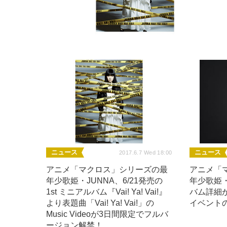
ニュース
ニュース
2017.6.7 Wed 18:00
アニメ「マクロス」シリーズの最
アニメ「
年少歌姫・JUNNA、6/21発売の
年少歌姫・
1st ミニアルバム『Vai! Ya! Vai!』
バム詳細
より表題曲「Vai! Ya! Vai!」の
イベント
Music Videoが3日間限定でフルバ
ージョン解禁！