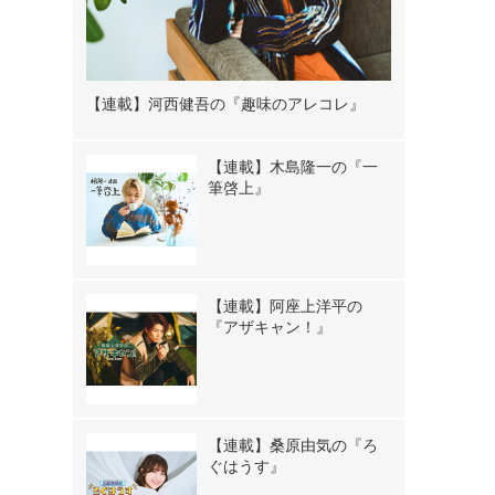
【連載】河西健吾の『趣味のアレコレ』
【連載】木島隆一の『一
筆啓上』
【連載】阿座上洋平の
『アザキャン！』
【連載】桑原由気の『ろ
ぐはうす』