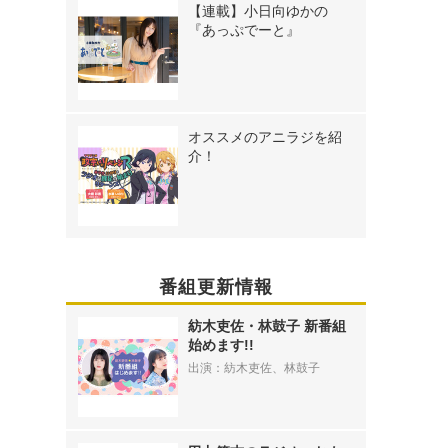
【連載】小日向ゆかの
『あっぷでーと』
オススメのアニラジを紹
介！
番組更新情報
紡木吏佐・林鼓子 新番組
始めます!!
出演：紡木吏佐、林鼓子