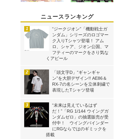
ニュースランキング
“ジークジオン”「機動戦士ガ
ンダム」シリーズのロゴマー
ク入りTシャツ登場！ アム
ロ、シャア、ジオン公国、マ
フティーのマークをさり気な
くアピール
「頭文字D」“ギャンギャ
ン”を大胆デザイン!! AE86＆
RX-7の名シーンを立体刺繍で
表現したTシャツ登場
“未来は見えているはず
だ！”「RG 1/144 ウイングガ
ンダムゼロ」の抽選販売が受
付中！ ウイングバインダー
にRGならではのギミックを
搭載