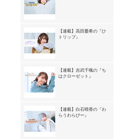
【連載】高田憂希の『ひ
トリップ』
【連載】吉武千颯の『ち
はクローゼット』
【連載】白石晴香の『わ
らうわらびー』