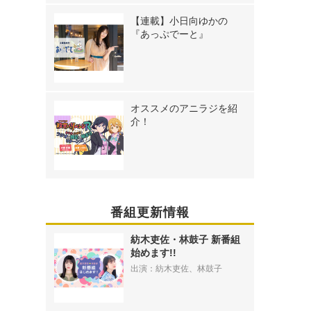
【連載】小日向ゆかの
『あっぷでーと』
オススメのアニラジを紹
介！
番組更新情報
紡木吏佐・林鼓子 新番組
始めます!!
出演：紡木吏佐、林鼓子