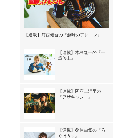
【連載】河西健吾の『趣味のアレコレ』
【連載】木島隆一の『一
筆啓上』
【連載】阿座上洋平の
『アザキャン！』
【連載】桑原由気の『ろ
ぐはうす』