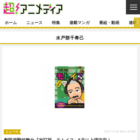
CL
ホーム
ニュース
特集
連載マンガ
番組・動画
連載
ニュース
水戸部千希己
ニュース一覧
アニメ
特集
ゲーム・アプリ
マンガ
特集一覧
カバー
連載マンガ
映画
音楽
インタビュー
レポート
連載マンガ一覧
連載一覧
番組・動画
グッズ
イベント
ラキりす
番組・動画一覧
ラジオ
連載・ブログ
声優
コスプレ
動画
連載・ブログ一覧
コラム
舞台
新帝スタ
編集部ブログ・お知らせ
2017.4.10 Mon 20:00
ニュース
劇団岸野組舞台『改訂版 モトイヌ』5月に上演決定！