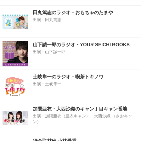
田丸篤志のラジオ・おもちゃのたまや
出演：田丸篤志
山下誠一郎のラジオ・YOUR SEICHI BOOKS
出演：山下誠一郎
土岐隼一のラジオ・喫茶トキノワ
出演：土岐隼一
加隈亜衣・大西沙織のキャン丁目キャン番地
出演：加隈亜衣（亜衣キャン）、大西沙織 （さおキャ
ン）
特命取材班 小林愛香