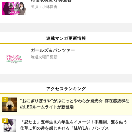
出演：小林愛香
連載マンガ更新情報
ガールズ＆パンツァー
毎週火曜日更新
アクセスランキング
“おにぎりぼうや”がぷにっとやわらか発光☆ 存在感抜群な
のLEDルームライトが新登場
「忍たま」五年生＆六年生をイメージ！手裏剣、髪を結う
仕草…和の趣を感じさせる「MAYLA」パンプス