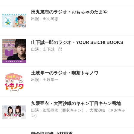
田丸篤志のラジオ・おもちゃのたまや
出演：田丸篤志
山下誠一郎のラジオ・YOUR SEICHI BOOKS
出演：山下誠一郎
土岐隼一のラジオ・喫茶トキノワ
出演：土岐隼一
加隈亜衣・大西沙織のキャン丁目キャン番地
出演：加隈亜衣（亜衣キャン）、大西沙織 （さおキャ
ン）
特命取材班 小林愛香