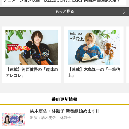
もっと見る
【連載】河西健吾の『趣味の
【連載】木島隆一の『一筆啓
アレコレ』
上』
番組更新情報
紡木吏佐・林鼓子 新番組始めます!!
出演：紡木吏佐、林鼓子