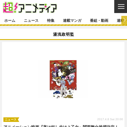
CL
ホーム
ニュース
特集
連載マンガ
番組・動画
連載
ニュース
湯浅政明監
ニュース一覧
アニメ
特集
ゲーム・アプリ
マンガ
特集一覧
カバー
連載マンガ
映画
音楽
インタビュー
レポート
連載マンガ一覧
連載一覧
番組・動画
グッズ
イベント
ラキりす
番組・動画一覧
ラジオ
連載・ブログ
声優
コスプレ
動画
連載・ブログ一覧
コラム
舞台
新帝スタ
編集部ブログ・お知らせ
2017.4.8 Sat 20:00
ニュース
アニメーション映画『夜は短し歩けよ乙女』関西舞台挨拶決定！