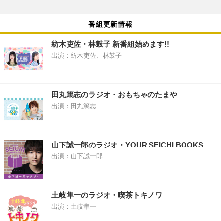
番組更新情報
紡木吏佐・林鼓子 新番組始めます!!
出演：紡木吏佐、林鼓子
田丸篤志のラジオ・おもちゃのたまや
出演：田丸篤志
山下誠一郎のラジオ・YOUR SEICHI BOOKS
出演：山下誠一郎
土岐隼一のラジオ・喫茶トキノワ
出演：土岐隼一