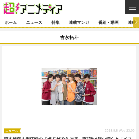
CL
ホーム
ニュース
特集
連載マンガ
番組・動画
連載
ニュース
吉永拓斗
ニュース一覧
アニメ
特集
ゲーム・アプリ
マンガ
特集一覧
カバー
連載マンガ
映画
音楽
インタビュー
レポート
連載マンガ一覧
連載一覧
番組・動画
グッズ
イベント
ラキりす
番組・動画一覧
ラジオ
連載・ブログ
声優
コスプレ
動画
連載・ブログ一覧
コラム
舞台
新帝スタ
編集部ブログ・お知らせ
2018.8.8 Wed 23:00
ニュース
岡本信彦＆堀江瞬の『ボドゲであそぼ』第7話は福山潤らと「ベス