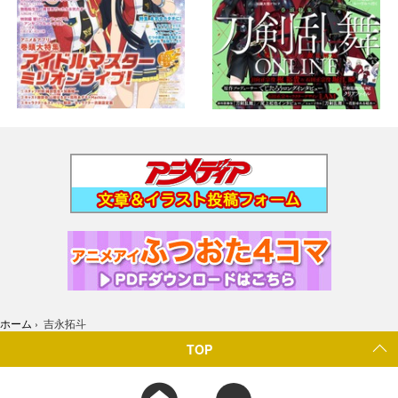
ホーム
›
吉永拓斗
TOP