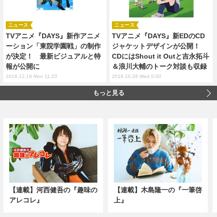
ニュース
ニュース
TVアニメ『DAYS』新作アニメ
TVアニメ『DAYS』新EDのCD
ーション「東院学園戦」の制作
ジャケットデザインが公開！
が決定！ 最新ビジュアルと特
CDにはShout it Outと吉永拓斗
報が公開に
＆浪川大輔のトーク対談も収録
2016.12.19 Mon 11:20
2016.10.26 Wed 0:00
もっと見る
【連載】河西健吾の『趣味の
【連載】木島隆一の『一筆啓
アレコレ』
上』