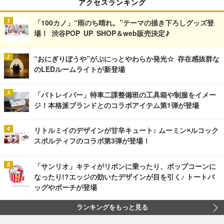
アクセスランキング
「100カノ」“雨のち晴れ。”テーマの描き下ろしグッズ登
場！ 渋谷POP UP SHOP＆web販売決定♪
“おにぎりぼうや”がぷにっとやわらか発光☆ 存在感抜群な
のLEDルームライトが新登場
「パトレイバー」特車二課整備班の工具箱や制服をイメー
ジ！本格派ブランドとのコラボアイテム第1弾が登場
リトルミイのデザインが甘辛キュート♪ ムーミン×ルコック
スポルティフのコラボ第3弾が登場！
「サンリオ」キティがリボンに乗ったり、ポップコーンに
なったり!?エッジの効いたデザインが目を引く♪ トートバ
ッグやポーチが登場
ランキングをもっと見る