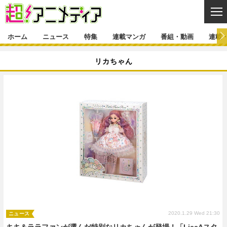
CL
ホーム
ニュース
特集
連載マンガ
番組・動画
連載
ニュース
リカちゃん
ニュース一覧
アニメ
特集
ゲーム・アプリ
マンガ
特集一覧
カバー
連載マンガ
映画
音楽
インタビュー
レポート
連載マンガ一覧
連載一覧
番組・動画
グッズ
イベント
ラキりす
番組・動画一覧
ラジオ
連載・ブログ
声優
コスプレ
動画
連載・ブログ一覧
コラム
舞台
新帝スタ
編集部ブログ・お知らせ
2020.1.29 Wed 21:30
ニュース
キキ＆ララファンが選んだ特別なリカちゃんが登場！「LiccAスタ