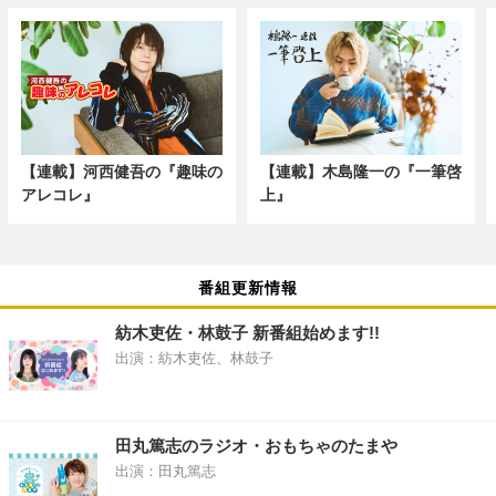
【連載】河西健吾の『趣味の
【連載】木島隆一の『一筆啓
アレコレ』
上』
番組更新情報
紡木吏佐・林鼓子 新番組始めます!!
出演：紡木吏佐、林鼓子
田丸篤志のラジオ・おもちゃのたまや
出演：田丸篤志