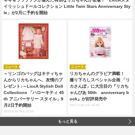
イリッシュドールコレクション Little Twin Stars Anniversary Sty
le」が2月に予約を開始
ニュース
ニュース
～リンゴのバッグはキティちゃ
リカちゃんのグラビア満載！
んからリカちゃんへ、友情のプ
撮り下ろしスペシャル企画 「リ
レゼント♪～LiccA Stylish Doll
カさんぽ」に大注目の『リカち
Collections 「ハローキティ 45
ゃんぴあ 50th anniversary b
th アニバーサリー スタイル」9
ook』が好評発売中
月2日予約開始
2017.3.28 Tue 18:40
2019.8.29 Thu 22:10
もっと見る