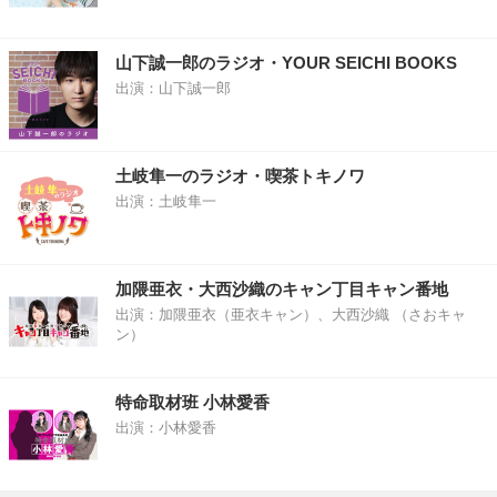
山下誠一郎のラジオ・YOUR SEICHI BOOKS
出演：山下誠一郎
土岐隼一のラジオ・喫茶トキノワ
出演：土岐隼一
加隈亜衣・大西沙織のキャン丁目キャン番地
出演：加隈亜衣（亜衣キャン）、大西沙織 （さおキャ
ン）
特命取材班 小林愛香
出演：小林愛香