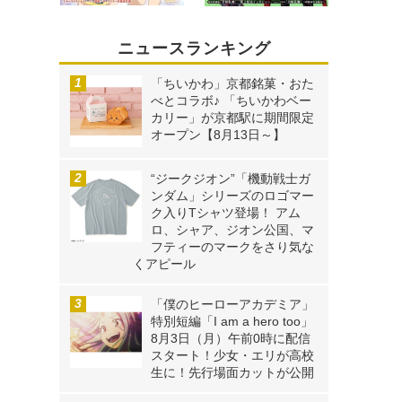
ニュースランキング
「ちいかわ」京都銘菓・おた
べとコラボ♪ 「ちいかわベー
カリー」が京都駅に期間限定
オープン【8月13日～】
“ジークジオン”「機動戦士ガ
ンダム」シリーズのロゴマー
ク入りTシャツ登場！ アム
ロ、シャア、ジオン公国、マ
フティーのマークをさり気な
くアピール
「僕のヒーローアカデミア」
特別短編「I am a hero too」
8月3日（月）午前0時に配信
スタート！少女・エリが高校
生に！先行場面カットが公開