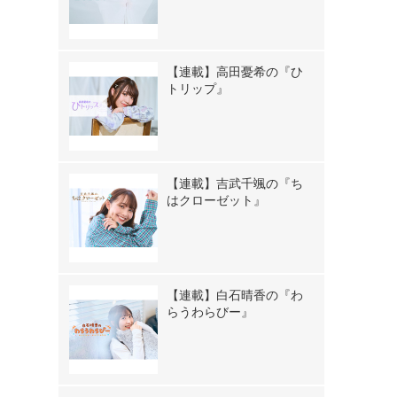
【連載】高田憂希の『ひ
トリップ』
【連載】吉武千颯の『ち
はクローゼット』
【連載】白石晴香の『わ
らうわらびー』