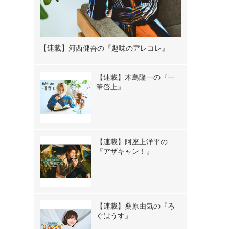
【連載】河西健吾の『趣味のアレコレ』
【連載】木島隆一の『一
筆啓上』
【連載】阿座上洋平の
『アザキャン！』
【連載】桑原由気の『ろ
ぐはうす』