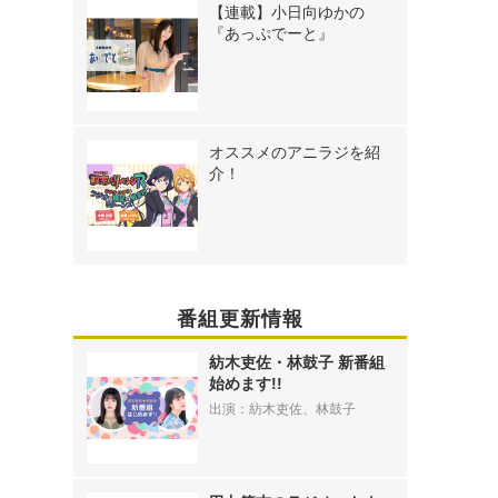
【連載】小日向ゆかの
『あっぷでーと』
オススメのアニラジを紹
介！
番組更新情報
紡木吏佐・林鼓子 新番組
始めます!!
出演：紡木吏佐、林鼓子