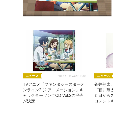
ニュース
ニュース
2017.4.19 Wed 19:30
TVアニメ『ファンタシースターオ
蒼井翔太
ンライン2 ジ アニメーション』キ
『蒼井翔太 
ャラクターソングCD Vol.2の発売
５日から
が決定！
コメント