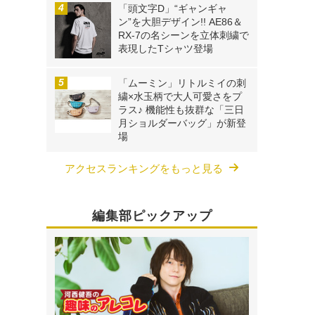
「頭文字D」“ギャンギャ
ン”を大胆デザイン!! AE86＆
RX-7の名シーンを立体刺繍で
表現したTシャツ登場
「ムーミン」リトルミイの刺
繍×水玉柄で大人可愛さをプ
ラス♪ 機能性も抜群な「三日
月ショルダーバッグ」が新登
場
アクセスランキングをもっと見る
編集部ピックアップ