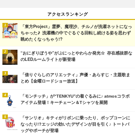
アクセスランキング
「東方Project」霊夢、魔理沙、チルノが洗濯ネットになっ
ちゃった♪ 洗濯機の中でぐるぐる回転し続ける姿を思わず
眺めたくなっちゃう!?
“おにぎりぼうや”がぷにっとやわらか発光☆ 存在感抜群な
のLEDルームライトが新登場
「借りぐらしのアリエッティ」声優・あらすじ・主題歌ま
とめ【金曜ロードショー放送】
「モンチッチ」が“TENKYU”の着ぐるみに♪ atmosコラボ
アイテム登場！キーチェーン＆Tシャツを展開
「サンリオ」キティがリボンに乗ったり、ポップコーンに
なったり!?エッジの効いたデザインが目を引く♪ トートバ
ッグやポーチが登場