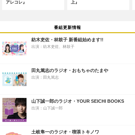
アレコレ』
上』
番組更新情報
紡木吏佐・林鼓子 新番組始めます!!
出演：紡木吏佐、林鼓子
田丸篤志のラジオ・おもちゃのたまや
出演：田丸篤志
山下誠一郎のラジオ・YOUR SEICHI BOOKS
出演：山下誠一郎
土岐隼一のラジオ・喫茶トキノワ