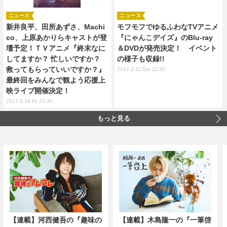
ニュース
ニュース
新井良平、田所あずさ、Machi
モフモフでゆるふわなTVアニメ
co、上原あかりらキャストが登
『にゃんこデイズ』のBlu-ray
壇予定！ＴＶアニメ『終末なに
＆DVDが発売決定！ イベント
してますか？ 忙しいですか？
の様子も収録!!
救ってもらっていいですか？』
2017.3.11 Sat 11:30
最終回をみんなで観よう応援上
映ライブ開催決定！
2017.5.19 Fri 20:30
もっと見る
【連載】河西健吾の『趣味の
【連載】木島隆一の『一筆啓