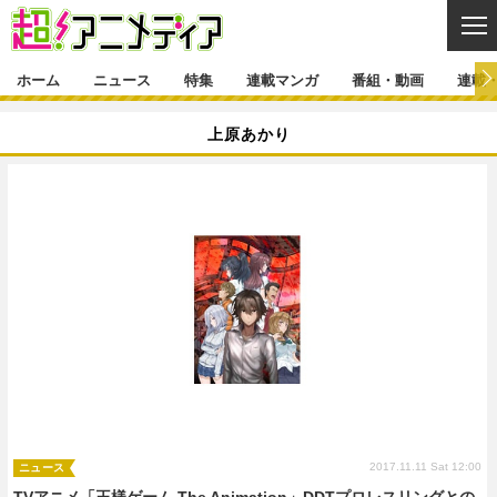
CL
ホーム
ニュース
特集
連載マンガ
番組・動画
連載
ニュース
上原あかり
ニュース一覧
アニメ
特集
ゲーム・アプリ
マンガ
特集一覧
カバー
連載マンガ
映画
音楽
インタビュー
レポート
連載マンガ一覧
連載一覧
番組・動画
グッズ
イベント
ラキりす
番組・動画一覧
ラジオ
連載・ブログ
声優
コスプレ
動画
連載・ブログ一覧
コラム
舞台
新帝スタ
編集部ブログ・お知らせ
2017.11.11 Sat 12:00
ニュース
TVアニメ「王様ゲーム The Animation」DDTプロレスリングとの