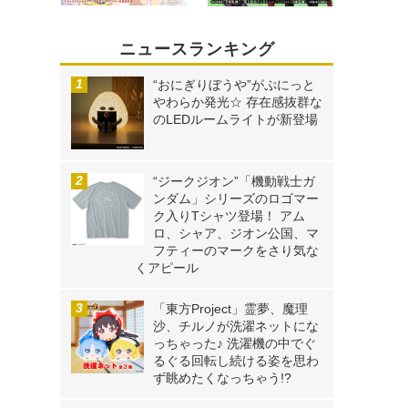
ニュースランキング
“おにぎりぼうや”がぷにっと
やわらか発光☆ 存在感抜群な
のLEDルームライトが新登場
“ジークジオン”「機動戦士ガ
ンダム」シリーズのロゴマー
ク入りTシャツ登場！ アム
ロ、シャア、ジオン公国、マ
フティーのマークをさり気な
くアピール
「東方Project」霊夢、魔理
沙、チルノが洗濯ネットにな
っちゃった♪ 洗濯機の中でぐ
るぐる回転し続ける姿を思わ
ず眺めたくなっちゃう!?