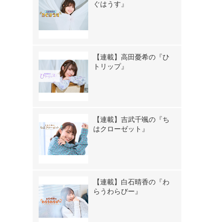
ぐはうす』
【連載】高田憂希の『ひ
トリップ』
【連載】吉武千颯の『ち
はクローゼット』
【連載】白石晴香の『わ
らうわらびー』