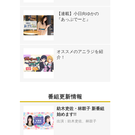
【連載】小日向ゆかの
『あっぷでーと』
オススメのアニラジを紹
介！
番組更新情報
紡木吏佐・林鼓子 新番組
始めます!!
出演：紡木吏佐、林鼓子