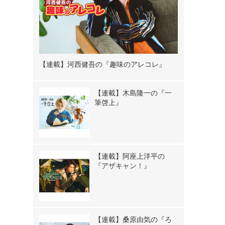
【連載】河西健吾の『趣味のアレコレ』
【連載】木島隆一の『一
筆啓上』
【連載】阿座上洋平の
『アザキャン！』
【連載】桑原由気の『ろ