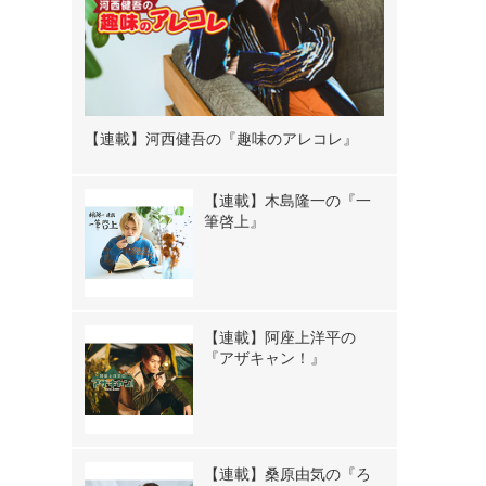
【連載】河西健吾の『趣味のアレコレ』
【連載】木島隆一の『一
筆啓上』
【連載】阿座上洋平の
『アザキャン！』
【連載】桑原由気の『ろ