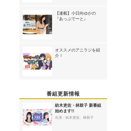
【連載】小日向ゆかの
『あっぷでーと』
オススメのアニラジを紹
介！
番組更新情報
紡木吏佐・林鼓子 新番組
始めます!!
出演：紡木吏佐、林鼓子