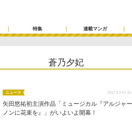
特集
連載マンガ
蒼乃夕妃
ニュース
2017.3.3 Fri 11
矢田悠祐初主演作品「ミュージカル『アルジャ
ノンに花束を』」がいよいよ開幕！