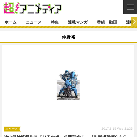
CL
ホーム
ニュース
特集
連載マンガ
番組・動画
連載
ニュース
仲野裕
ニュース一覧
アニメ
特集
ゲーム・アプリ
マンガ
特集一覧
カバー
連載マンガ
映画
音楽
インタビュー
レポート
連載マンガ一覧
連載一覧
番組・動画
グッズ
イベント
ラキりす
番組・動画一覧
ラジオ
連載・ブログ
声優
コスプレ
動画
連載・ブログ一覧
コラム
舞台
新帝スタ
編集部ブログ・お知らせ
2017.3.15 Wed 21:35
ニュース
神山健治監督作品『ひるね姫』公開記念！ 『攻殻機動隊S.A.C.』