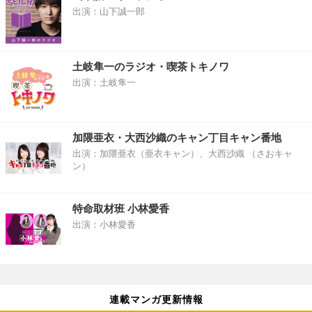
出演：山下誠一郎
土岐隼一のラジオ・喫茶トキノワ
出演：土岐隼一
加隈亜衣・大西沙織のキャン丁目キャン番地
出演：加隈亜衣（亜衣キャン）、大西沙織 （さおキャ
ン）
特命取材班 小林愛香
出演：小林愛香
連載マンガ更新情報