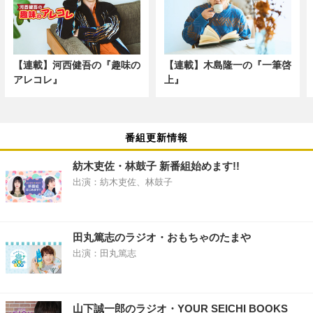
【連載】河西健吾の『趣味の
【連載】木島隆一の『一筆啓
アレコレ』
上』
番組更新情報
紡木吏佐・林鼓子 新番組始めます!!
出演：紡木吏佐、林鼓子
田丸篤志のラジオ・おもちゃのたまや
出演：田丸篤志
山下誠一郎のラジオ・YOUR SEICHI BOOKS