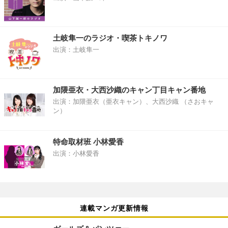
土岐隼一のラジオ・喫茶トキノワ
出演：土岐隼一
加隈亜衣・大西沙織のキャン丁目キャン番地
出演：加隈亜衣（亜衣キャン）、大西沙織 （さおキャ
ン）
特命取材班 小林愛香
出演：小林愛香
連載マンガ更新情報