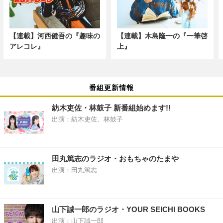
【連載】河西健吾の『趣味の
【連載】木島隆一の『一筆啓
アレコレ』
上』
番組更新情報
紡木吏佐・林鼓子 新番組始めます!!
出演：紡木吏佐、林鼓子
田丸篤志のラジオ・おもちゃのたまや
出演：田丸篤志
山下誠一郎のラジオ・YOUR SEICHI BOOKS
出演：山下誠一郎