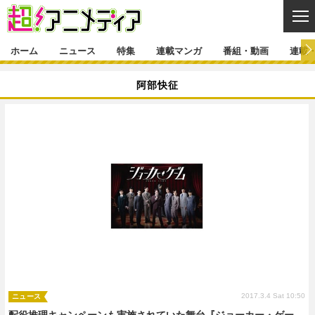
CL
ホーム
ニュース
特集
連載マンガ
番組・動画
連載
ニュース
阿部快征
ニュース一覧
アニメ
特集
ゲーム・アプリ
マンガ
特集一覧
カバー
連載マンガ
映画
音楽
インタビュー
レポート
連載マンガ一覧
連載一覧
番組・動画
グッズ
イベント
ラキりす
番組・動画一覧
ラジオ
連載・ブログ
声優
コスプレ
動画
連載・ブログ一覧
コラム
舞台
新帝スタ
編集部ブログ・お知らせ
2017.3.4 Sat 10:50
ニュース
配役推理キャンペーンも実施されていた舞台『ジョーカー・ゲー