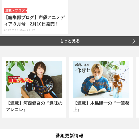
連載・ブログ
【編集部ブログ】声優アニメデ
ィア３月号 2月10日発売！
2017.2.13 Mon 21:12
もっと見る
【連載】河西健吾の『趣味の
【連載】木島隆一の『一筆啓
アレコレ』
上』
番組更新情報