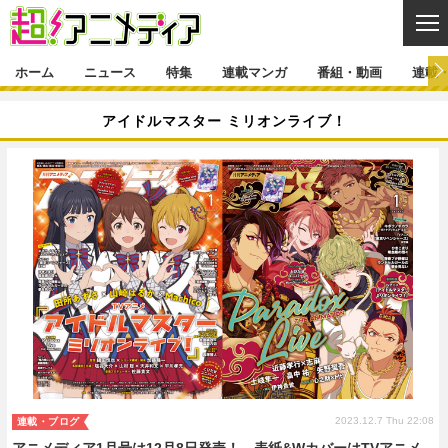
CL
ホーム
ニュース
特集
連載マンガ
番組・動画
連載
ニュース
アイドルマスター ミリオンライブ！
ニュース一覧
アニメ
特集
ゲーム・アプリ
マンガ
特集一覧
カバー
連載マンガ
映画
音楽
インタビュー
レポート
連載マンガ一覧
連載一覧
番組・動画
グッズ
イベント
ラキりす
番組・動画一覧
ラジオ
連載・ブログ
声優
コスプレ
動画
連載・ブログ一覧
コラム
舞台
新帝スタ
編集部ブログ・お知らせ
2023.12.7 Thu 22:08
連載・ブログ
アニメディア1月号は12月8日発売！ 表紙&WカバーはTVアニメ