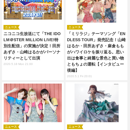
ニュース
ニュース
ニコニコ生放送にて「THE IDO
「ミリラジ」テーマソング「EN
LM＠STER MILLION LIVE!特
DLESS TOUR」発売記念！山崎
別生配信」の実施が決定！田所
はるか・田所あずさ・麻倉もも
あずさ・山崎はるかがパーソナ
がハワイロケを振り返る。思い
リティーとして出演
出は食事と綺麗な景色と買い物
ともちょの運転【インタビュー
2020.5.18 Mon 21:00
後編】
2020.5.1 Fri 20:01
ニュース
ニュース