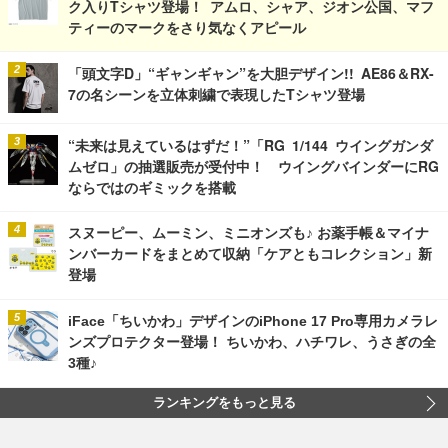
ク入りTシャツ登場！ アムロ、シャア、ジオン公国、マフ
ティーのマークをさり気なくアピール
「頭文字D」“ギャンギャン”を大胆デザイン!! AE86＆RX-
7の名シーンを立体刺繍で表現したTシャツ登場
“未来は見えているはずだ！”「RG 1/144 ウイングガンダ
ムゼロ」の抽選販売が受付中！ ウイングバインダーにRG
ならではのギミックを搭載
スヌーピー、ムーミン、ミニオンズも♪ お薬手帳＆マイナ
ンバーカードをまとめて収納「ケアともコレクション」新
登場
iFace「ちいかわ」デザインのiPhone 17 Pro専用カメラレ
ンズプロテクター登場！ ちいかわ、ハチワレ、うさぎの全
3種♪
ランキングをもっと見る