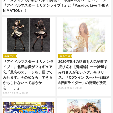
『アイドルマスター ミリオンライブ！』と『Paradox Live THE A
NIMATION』！
ニュース
ニュース
『アイドルマスター ミリオンラ
2020年5月の話題を人気記事で
イブ！』北沢志保がフィギュア
振り返る【音楽編】ーー諸星す
化「最高のステージを、届けて
みれさんが初シングルをリリー
みせます。今の私なら、できる
ス、「CDツイン スーパー戦隊V
かもしれないって思うか
S仮面ライダー」の発売が決定
ら……。」
2020.6.9 Tue 20:30
2020.6.29 Mon 19:30