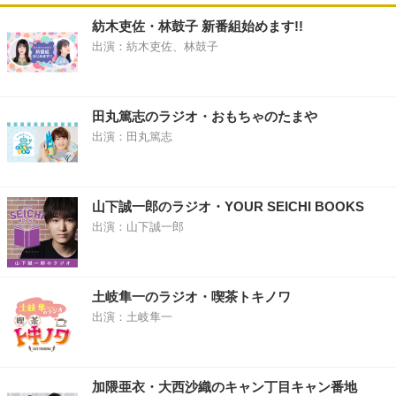
紡木吏佐・林鼓子 新番組始めます!!
出演：紡木吏佐、林鼓子
田丸篤志のラジオ・おもちゃのたまや
出演：田丸篤志
山下誠一郎のラジオ・YOUR SEICHI BOOKS
出演：山下誠一郎
土岐隼一のラジオ・喫茶トキノワ
出演：土岐隼一
加隈亜衣・大西沙織のキャン丁目キャン番地