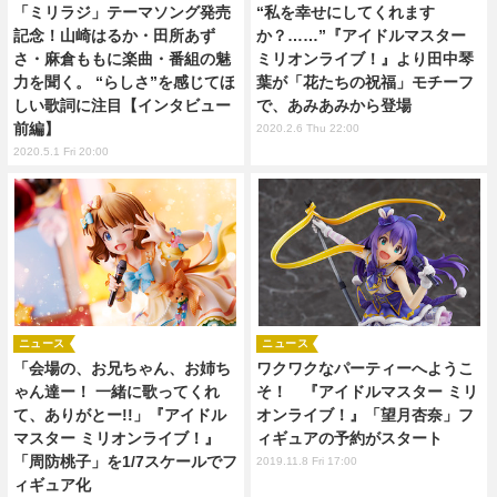
「ミリラジ」テーマソング発売
“私を幸せにしてくれます
記念！山崎はるか・田所あず
か？……”『アイドルマスター
さ・麻倉ももに楽曲・番組の魅
ミリオンライブ！』より田中琴
力を聞く。 “らしさ”を感じてほ
葉が「花たちの祝福」モチーフ
しい歌詞に注目【インタビュー
で、あみあみから登場
前編】
2020.2.6 Thu 22:00
2020.5.1 Fri 20:00
ニュース
ニュース
「会場の、お兄ちゃん、お姉ち
ワクワクなパーティーへようこ
ゃん達ー！ 一緒に歌ってくれ
そ！ 『アイドルマスター ミリ
て、ありがとー!!」『アイドル
オンライブ！』「望月杏奈」フ
マスター ミリオンライブ！』
ィギュアの予約がスタート
「周防桃子」を1/7スケールでフ
2019.11.8 Fri 17:00
ィギュア化