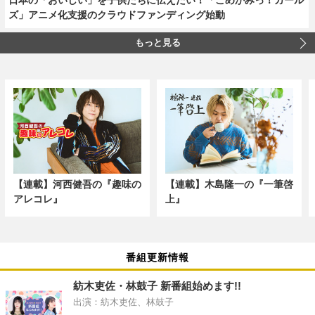
ズ」アニメ化支援のクラウドファンディング始動
もっと見る
【連載】河西健吾の『趣味の
【連載】木島隆一の『一筆啓
アレコレ』
上』
番組更新情報
紡木吏佐・林鼓子 新番組始めます!!
出演：紡木吏佐、林鼓子