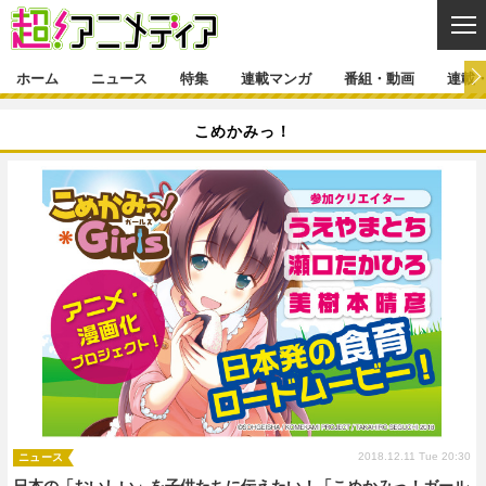
CL
ホーム
ニュース
特集
連載マンガ
番組・動画
連載
ニュース
こめかみっ！
ニュース一覧
アニメ
特集
ゲーム・アプリ
マンガ
特集一覧
カバー
連載マンガ
映画
音楽
インタビュー
レポート
連載マンガ一覧
連載一覧
番組・動画
グッズ
イベント
ラキりす
番組・動画一覧
ラジオ
連載・ブログ
声優
コスプレ
動画
連載・ブログ一覧
コラム
舞台
新帝スタ
編集部ブログ・お知らせ
2018.12.11 Tue 20:30
ニュース
日本の「おいしい」を子供たちに伝えたい！「こめかみっ！ガール