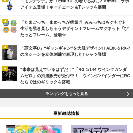
「モンチッチ」が“TENKYU”の着ぐるみに♪ atmosコラボ
アイテム登場！キーチェーン＆Tシャツを展開
「たまごっち」まめっちが病気!? みみっちはもぐもぐ♪
生活を覗き見しちゃうデザイン！フレームマグネット「ぴ
たっとフレーム」登場☆
「頭文字D」“ギャンギャン”を大胆デザイン!! AE86＆RX-7
の名シーンを立体刺繍で表現したTシャツ登場
“未来は見えているはずだ！”「RG 1/144 ウイングガンダ
ムゼロ」の抽選販売が受付中！ ウイングバインダーにRG
ならではのギミックを搭載
ランキングをもっと見る
最新雑誌情報