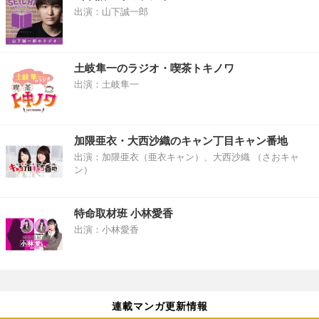
出演：山下誠一郎
土岐隼一のラジオ・喫茶トキノワ
出演：土岐隼一
加隈亜衣・大西沙織のキャン丁目キャン番地
出演：加隈亜衣（亜衣キャン）、大西沙織 （さおキャ
ン）
特命取材班 小林愛香
出演：小林愛香
連載マンガ更新情報