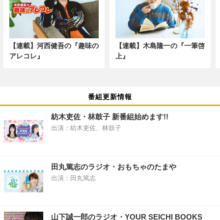
【連載】河西健吾の『趣味の
【連載】木島隆一の『一筆啓
アレコレ』
上』
番組更新情報
紡木吏佐・林鼓子 新番組始めます!!
出演：紡木吏佐、林鼓子
田丸篤志のラジオ・おもちゃのたまや
出演：田丸篤志
山下誠一郎のラジオ・YOUR SEICHI BOOKS