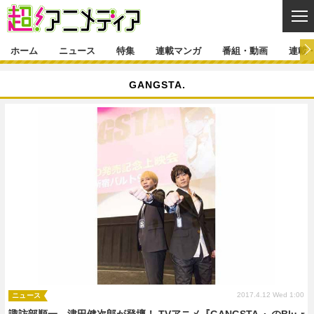
CL
ホーム
ニュース
特集
連載マンガ
番組・動画
連載
ニュース
GANGSTA.
ニュース一覧
アニメ
特集
ゲーム・アプリ
マンガ
特集一覧
カバー
連載マンガ
映画
音楽
インタビュー
レポート
連載マンガ一覧
連載一覧
番組・動画
グッズ
イベント
ラキりす
番組・動画一覧
ラジオ
連載・ブログ
声優
コスプレ
動画
連載・ブログ一覧
コラム
舞台
新帝スタ
編集部ブログ・お知らせ
2017.4.12 Wed 1:00
ニュース
諏訪部順一、津田健次郎が登壇！ TVアニメ『GANGSTA.』のBlu-r