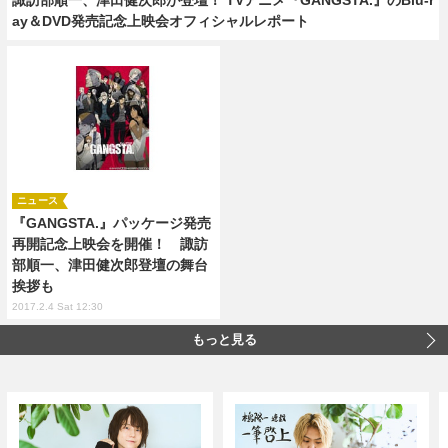
ay＆DVD発売記念上映会オフィシャルレポート
ニュース
『GANGSTA.』パッケージ発売
再開記念上映会を開催！ 諏訪
部順一、津田健次郎登壇の舞台
挨拶も
2017.2.4 Sat 12:30
もっと見る