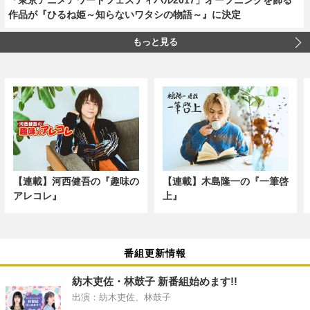
作品が『ひるね姫～知らないワタシの物語～』に決定
もっと見る
【連載】河西健吾の『趣味の
【連載】木島隆一の『一筆啓
アレコレ』
上』
番組更新情報
紡木吏佐・林鼓子 新番組始めます!!
出演：紡木吏佐、林鼓子