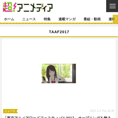
CL
ホーム
ニュース
特集
連載マンガ
番組・動画
連載
ニュース
TAAF2017
ニュース一覧
アニメ
特集
ゲーム・アプリ
マンガ
特集一覧
カバー
連載マンガ
映画
音楽
インタビュー
レポート
連載マンガ一覧
連載一覧
番組・動画
グッズ
イベント
ラキりす
番組・動画一覧
ラジオ
連載・ブログ
声優
コスプレ
動画
連載・ブログ一覧
コラム
舞台
新帝スタ
編集部ブログ・お知らせ
2017.2.2 Thu 11:35
ニュース
「東京アニメアワードフェスティバル2017」オープニングを飾る