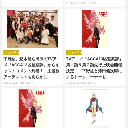
2016.12.11 Sun 14:42
ニュース
ニュース
下野紘、悠木碧ら出演のTVアニ
TVアニメ『ACCA13区監察課』
メ『ACCA13区監察課』からキ
第１話＆第２話先行上映会開催
ャストコメント到着！ 主題歌
決定！ 下野紘と津田健次郎に
アーティストも明らかに
よるトークコーナーも
2016.11.22 Tue 12:47
2016.11.12 Sat 15:21