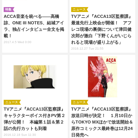
特集
ニュース
ACCA音楽を統べる――高橋
TVアニメ『ACCA13区監察課』
諒、ONE III NOTES、結城アイ
最速先行上映会が開催！ アフ
ラ、独占インタビュー全文を掲
レコ現場の裏側について津田健
載！
次郎が激白「下野くんがいじら
れると現場が盛り上がる」
2017.4.5 Wed 0:00
2016.12.27 Tue 21:55
ニュース
ニュース
TVアニメ『ACCA13区監察課』
TVアニメ『ACCA13区監察課』
キャラクターボイス付きPV第２
放送日時が決定！ １月10日か
弾が公開！ 本編第１話＆第２
らTOKYO MXほかで放送開始＆
話の先行カットも到着
原作コミックス最終巻は12月24
日発売へ
2016.12.18 Sun 11:30