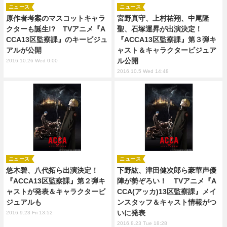
ニュース
ニュース
原作者考案のマスコットキャラ
宮野真守、上村祐翔、中尾隆
クターも誕生!? TVアニメ『A
聖、石塚運昇が出演決定！
CCA13区監察課』のキービジュ
『ACCA13区監察課』第３弾キ
アルが公開
ャスト＆キャラクタービジュア
ル公開
2016.10.26 Wed 0:00
2016.10.5 Wed 14:48
ニュース
ニュース
悠木碧、八代拓ら出演決定！
下野紘、津田健次郎ら豪華声優
『ACCA13区監察課』第２弾キ
陣が勢ぞろい！ TVアニメ『A
ャストが発表＆キャラクタービ
CCA(アッカ)13区監察課』メイ
ジュアルも
ンスタッフ＆キャスト情報がつ
いに発表
2016.9.23 Fri 13:52
2016.8.23 Tue 18:28