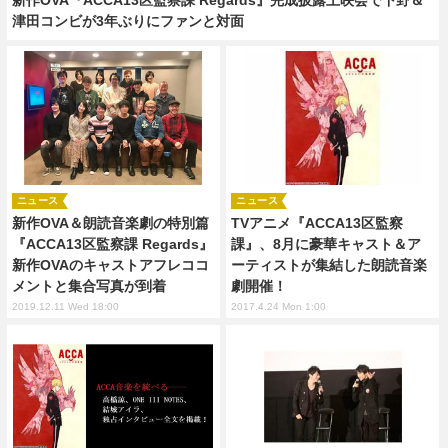
津田コンビが3年ぶりにファンと対面
ニュース
ニュース
新作OVA＆朗読音楽劇の特別篇
TVアニメ『ACCA13区監察
『ACCA13区監察課 Regards』
課』、8月に豪華キャスト＆ア
新作OVAのキャストアフレココ
ーティストが集結した朗読音楽
メントと集合写真が到着
劇開催！
2019.12.11 Wed 18:00
2017.4.24 Mon 1:00