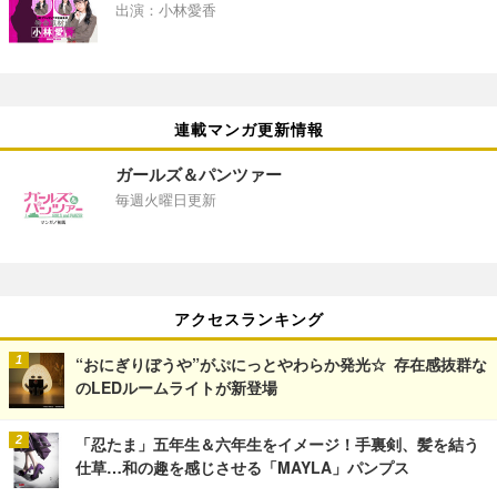
出演：小林愛香
連載マンガ更新情報
ガールズ＆パンツァー
毎週火曜日更新
アクセスランキング
“おにぎりぼうや”がぷにっとやわらか発光☆ 存在感抜群な
のLEDルームライトが新登場
「忍たま」五年生＆六年生をイメージ！手裏剣、髪を結う
仕草…和の趣を感じさせる「MAYLA」パンプス