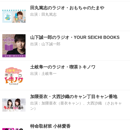
田丸篤志のラジオ・おもちゃのたまや
出演：田丸篤志
山下誠一郎のラジオ・YOUR SEICHI BOOKS
出演：山下誠一郎
土岐隼一のラジオ・喫茶トキノワ
出演：土岐隼一
加隈亜衣・大西沙織のキャン丁目キャン番地
出演：加隈亜衣（亜衣キャン）、大西沙織 （さおキャ
ン）
特命取材班 小林愛香