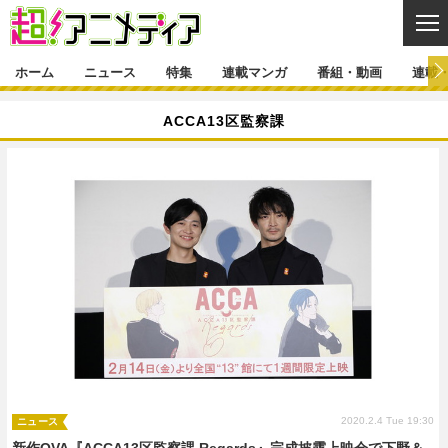
CL
ホーム
ニュース
特集
連載マンガ
番組・動画
連載
ニュース
ACCA13区監察課
ニュース一覧
アニメ
特集
ゲーム・アプリ
マンガ
特集一覧
カバー
連載マンガ
映画
音楽
インタビュー
レポート
連載マンガ一覧
連載一覧
番組・動画
グッズ
イベント
ラキりす
番組・動画一覧
ラジオ
連載・ブログ
声優
コスプレ
動画
連載・ブログ一覧
コラム
舞台
新帝スタ
編集部ブログ・お知らせ
2020.2.4 Tue 19:30
ニュース
新作OVA『ACCA13区監察課 Regards』完成披露上映会で下野＆