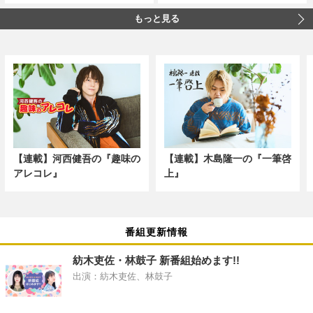
もっと見る
【連載】河西健吾の『趣味の
【連載】木島隆一の『一筆啓
アレコレ』
上』
番組更新情報
紡木吏佐・林鼓子 新番組始めます!!
出演：紡木吏佐、林鼓子