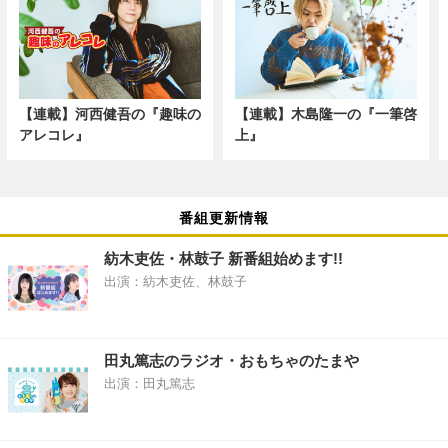
【連載】河西健吾の『趣味の
【連載】木島隆一の『一筆啓
アレコレ』
上』
番組更新情報
紡木吏佐・林鼓子 新番組始めます!!
出演：紡木吏佐、林鼓子
田丸篤志のラジオ・おもちゃのたまや
出演：田丸篤志