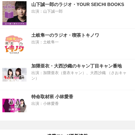
山下誠一郎のラジオ・YOUR SEICHI BOOKS
出演：山下誠一郎
土岐隼一のラジオ・喫茶トキノワ
出演：土岐隼一
加隈亜衣・大西沙織のキャン丁目キャン番地
出演：加隈亜衣（亜衣キャン）、大西沙織 （さおキャ
ン）
特命取材班 小林愛香
出演：小林愛香