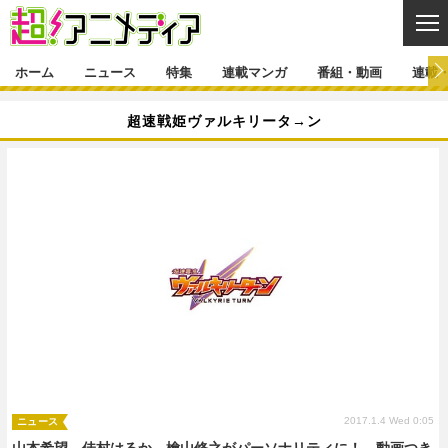
CL
ホーム
ニュース
特集
連載マンガ
番組・動画
連載
ニュース
超速戦姫ヴァルキリータ→ン
ニュース一覧
アニメ
特集
ゲーム・アプリ
マンガ
特集一覧
カバー
連載マンガ
映画
音楽
インタビュー
レポート
連載マンガ一覧
連載一覧
番組・動画
グッズ
イベント
ラキりす
番組・動画一覧
ラジオ
連載・ブログ
声優
コスプレ
動画
連載・ブログ一覧
コラム
舞台
新帝スタ
編集部ブログ・お知らせ
2017.1.4 Wed 0:05
ニュース
山本希望、佳村はるか、檜山修之がパーソナリティに！ 動画つき