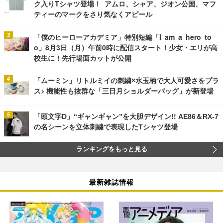
ク入りTシャツ登場！ アムロ、シャア、ジオン公国、マフ
ティーのマークをさり気なくアピール
「僕のヒーローアカデミア」特別短編「I am a hero to
o」8月3日（月）午前0時に配信スタート！少女・エリが高
校生に！先行場面カットが公開
「ムーミン」リトルミイの刺繍×水玉柄で大人可愛さをプラ
ス♪ 機能性も抜群な「三日月ショルダーバッグ」が新登場
「頭文字D」“ギャンギャン”を大胆デザイン!! AE86＆RX-7
の名シーンを立体刺繍で表現したTシャツ登場
ランキングをもっと見る
最新雑誌情報