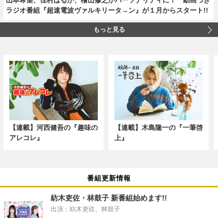
ラジオ番組『超速電波ヴァルキリータ→ン』が１月からスタート!!
もっと見る
【連載】河西健吾の『趣味の
【連載】木島隆一の『一筆啓
アレコレ』
上』
番組更新情報
紡木吏佐・林鼓子 新番組始めます!!
出演：紡木吏佐、林鼓子