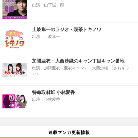
出演：山下誠一郎
土岐隼一のラジオ・喫茶トキノワ
出演：土岐隼一
加隈亜衣・大西沙織のキャン丁目キャン番地
出演：加隈亜衣（亜衣キャン）、大西沙織 （さおキャ
ン）
特命取材班 小林愛香
出演：小林愛香
連載マンガ更新情報