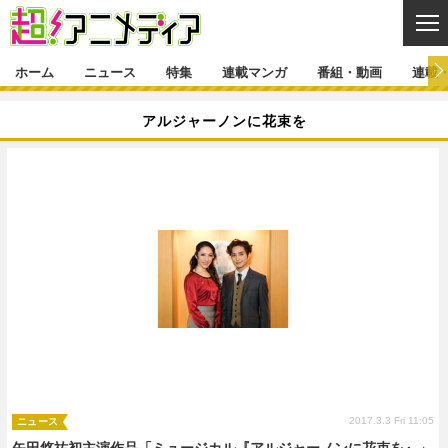
CL
ホーム
ニュース
特集
連載マンガ
番組・動画
連載
ニュース
アルジャーノンに花束を
ニュース一覧
アニメ
特集
ゲーム・アプリ
マンガ
特集一覧
カバー
連載マンガ
映画
音楽
インタビュー
レポート
連載マンガ一覧
連載一覧
番組・動画
グッズ
イベント
ラキりす
番組・動画一覧
ラジオ
連載・ブログ
声優
コスプレ
動画
連載・ブログ一覧
コラム
舞台
新帝スタ
編集部ブログ・お知らせ
2017.3.3 Fri 11:05
ニュース
矢田悠祐初主演作品「ミュージカル『アルジャーノンに花束を』」