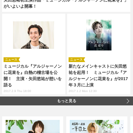
がいよいよ開幕！
ニュース
ニュース
ミュージカル『アルジャーノン
新たなメインキャストに矢田悠
に花束を』白熱の稽古場を公
祐を起用！ ミュージカル『ア
開！ 主演・矢田悠祐が想いを
ルジャーノンに花束を』が2017
語る
年３月に上演
2017.2.9 Thu 18:00
2017.1.2 Mon 12:30
もっと見る