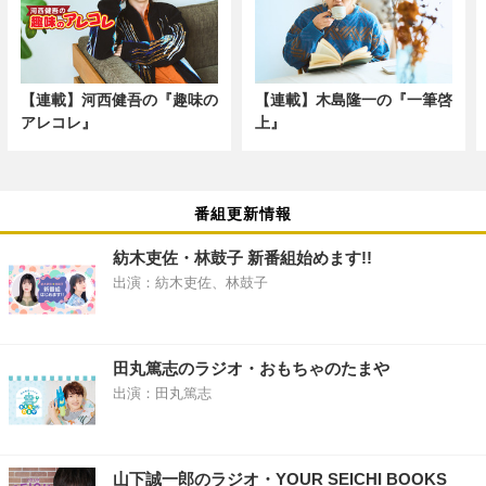
【連載】河西健吾の『趣味の
【連載】木島隆一の『一筆啓
アレコレ』
上』
番組更新情報
紡木吏佐・林鼓子 新番組始めます!!
出演：紡木吏佐、林鼓子
田丸篤志のラジオ・おもちゃのたまや
出演：田丸篤志
山下誠一郎のラジオ・YOUR SEICHI BOOKS