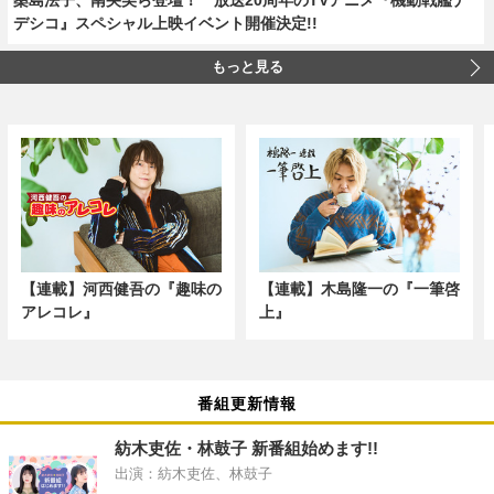
デシコ』スペシャル上映イベント開催決定!!
もっと見る
【連載】河西健吾の『趣味の
【連載】木島隆一の『一筆啓
アレコレ』
上』
番組更新情報
紡木吏佐・林鼓子 新番組始めます!!
出演：紡木吏佐、林鼓子