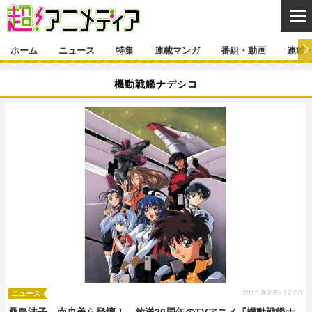
CL
ホーム
ニュース
特集
連載マンガ
番組・動画
連載
ニュース
機動戦艦ナデシコ
ニュース一覧
アニメ
特集
ゲーム・アプリ
マンガ
特集一覧
カバー
連載マンガ
映画
音楽
インタビュー
レポート
連載マンガ一覧
連載一覧
番組・動画
グッズ
イベント
ラキりす
番組・動画一覧
ラジオ
連載・ブログ
声優
コスプレ
動画
連載・ブログ一覧
コラム
舞台
新帝スタ
編集部ブログ・お知らせ
2016.9.2 Fri 17:00
ニュース
桑島法子、南央美ら登壇！ 放送20周年のTVアニメ『機動戦艦ナ