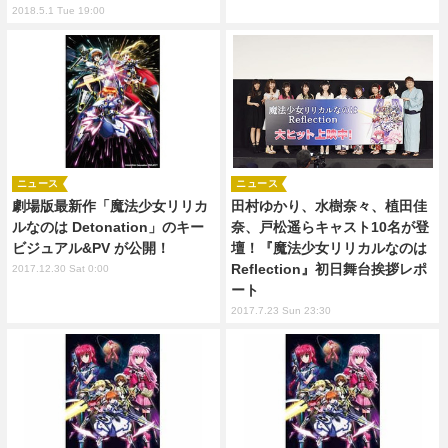
2018.5.1 Tue 19:00
ニュース
ニュース
劇場版最新作「魔法少女リリカ
田村ゆかり、水樹奈々、植田佳
ルなのは Detonation」のキー
奈、戸松遥らキャスト10名が登
ビジュアル&PV が公開！
壇！『魔法少女リリカルなのは
Reflection』初日舞台挨拶レポ
2017.12.30 Sat 0:00
ート
2017.7.23 Sun 23:30