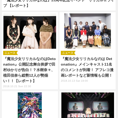
ブ 【レポート】
ニュース
ニュース
『魔法少女リリカルなのはDeto
『魔法少女リリカルなのは Det
nation』公開記念舞台挨拶で田
onation』メインキャスト11名
村ゆかりが告白！？水樹奈々、
のコメントが到着！ アフレコ漫
植田佳奈ら総勢12人が勢揃
画レポートなど新情報も公開！
い！！【レポート】
2018.10.13 Sat 19:00
2018.10.21 Sun 22:30