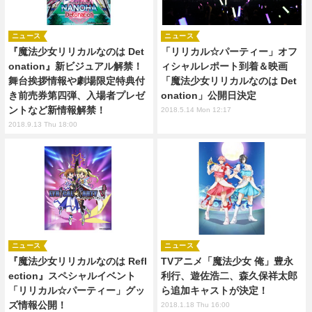
ニュース
ニュース
『魔法少女リリカルなのは Det
「リリカル☆パーティー」オフ
onation』新ビジュアル解禁！
ィシャルレポート到着＆映画
舞台挨拶情報や劇場限定特典付
「魔法少女リリカルなのは Det
き前売券第四弾、入場者プレゼ
onation」公開日決定
ントなど新情報解禁！
2018.5.14 Mon 12:17
2018.9.13 Thu 18:00
ニュース
ニュース
『魔法少女リリカルなのは Refl
TVアニメ「魔法少女 俺」豊永
ection』スペシャルイベント
利行、遊佐浩二、森久保祥太郎
「リリカル☆パーティー」グッ
ら追加キャストが決定！
ズ情報公開！
2018.1.18 Thu 16:00