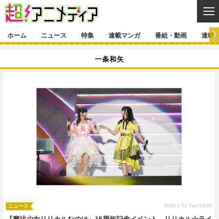
CL
ホーム
ニュース
特集
連載マンガ
番組・動画
連載
ニュース
一条和矢
ニュース一覧
アニメ
特集
ゲーム・アプリ
マンガ
特集一覧
カバー
連載マンガ
映画
音楽
インタビュー
レポート
連載マンガ一覧
連載一覧
番組・動画
グッズ
イベント
ラキりす
番組・動画一覧
ラジオ
連載・ブログ
声優
コスプレ
動画
連載・ブログ一覧
コラム
舞台
新帝スタ
編集部ブログ・お知らせ
2020.1.21 Tue 19:00
ニュース
『魔法少女リリカルなのは』15周年記念イベント リリカル☆ライ