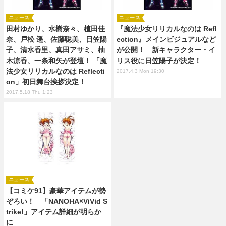
ニュース
ニュース
田村ゆかり、水樹奈々、植田佳
『魔法少女リリカルなのは Refl
奈、戸松 遥、佐藤聡美、日笠陽
ection』メインビジュアルなど
子、清水香里、真田アサミ、柚
が公開！ 新キャラクター・イ
木涼香、一条和矢が登壇！ 「魔
リス役に日笠陽子が決定！
法少女リリカルなのは Reflecti
2017.4.3 Mon 19:30
on」初日舞台挨拶決定！
2017.5.18 Thu 1:23
ニュース
【コミケ91】豪華アイテムが勢
ぞろい！ 「NANOHA×ViVid S
trike!」アイテム詳細が明らか
に