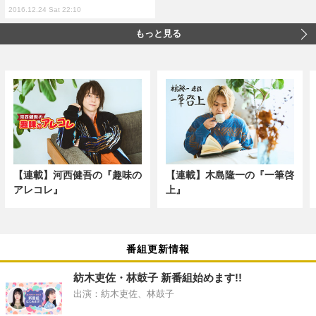
2016.12.24 Sat 22:10
もっと見る
【連載】河西健吾の『趣味の
【連載】木島隆一の『一筆啓
アレコレ』
上』
番組更新情報
紡木吏佐・林鼓子 新番組始めます!!
出演：紡木吏佐、林鼓子