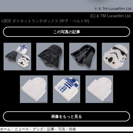
(C) & TM Lucasfilm Ltd.
LBD2 ダイカットランチボックス (中子・ベルト付)
この写真の記事
画像をもっと見る
ホーム
›
ニュース
›
グッズ
›
記事
›
写真・画像