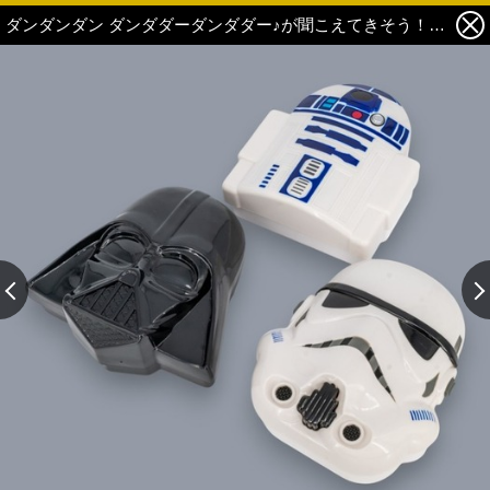
ダンダンダン ダンダダーダンダダー♪が聞こえてきそう！「スター・ウォーズ」ダース・ベイダーやR2-D2がランチボックスに＆機能性も抜群 1枚目の写真・画像