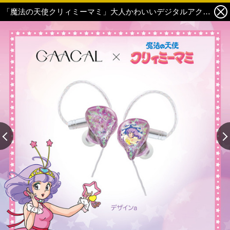
「魔法の天使クリィミーマミ」大人かわいいデジタルアクセサリー！イヤホンやモバイルバッテリーなど便利アイテムが登場 8枚目の写真・画像