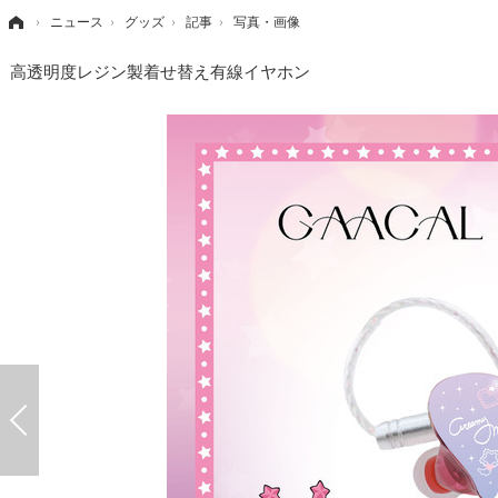
›
ニュース
›
グッズ
›
記事
›
写真・画像
高透明度レジン製着せ替え有線イヤホン