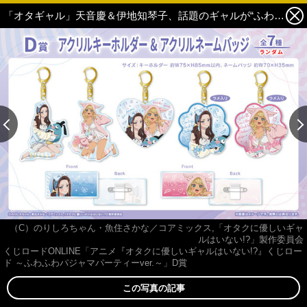
「オタギャル」天音慶＆伊地知琴子、話題のギャルが“ふわふわパジャマパーティー”でオタクくんもドキドキ!? オンラインくじで登場♪ 5枚目の写真・画像
（C）のりしろちゃん・魚住さかな／コアミックス,「オタクに優しいギャ
ルはいない!?」製作委員会
くじロードONLINE「アニメ『オタクに優しいギャルはいない!?』くじロー
ド ～ふわふわパジャマパーティーver.～」D賞
この写真の記事