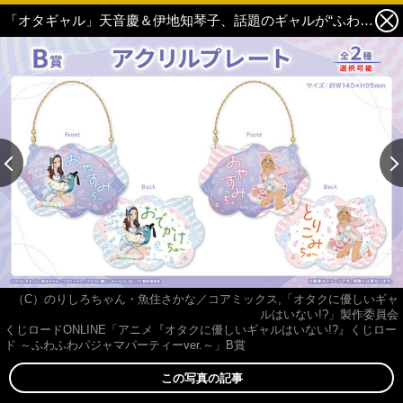
「オタギャル」天音慶＆伊地知琴子、話題のギャルが“ふわふわパジャマパーティー”でオタクくんもドキドキ!? オンラインくじで登場♪ 3枚目の写真・画像
（C）のりしろちゃん・魚住さかな／コアミックス,「オタクに優しいギャ
ルはいない!?」製作委員会
くじロードONLINE「アニメ『オタクに優しいギャルはいない!?』くじロー
ド ～ふわふわパジャマパーティーver.～」B賞
この写真の記事