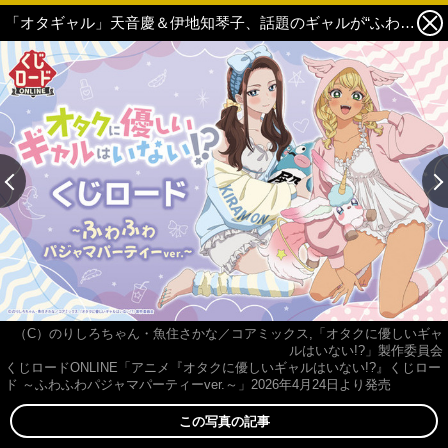
「オタギャル」天音慶＆伊地知琴子、話題のギャルが“ふわふわパジャマパーティー”でオタクくんもドキドキ!? オンラインくじで登場♪ 1枚目の写真・画像
（C）のりしろちゃん・魚住さかな／コアミックス,「オタクに優しいギャ
ルはいない!?」製作委員会
くじロードONLINE「アニメ『オタクに優しいギャルはいない!?』くじロー
ド ～ふわふわパジャマパーティーver.～」2026年4月24日より発売
この写真の記事