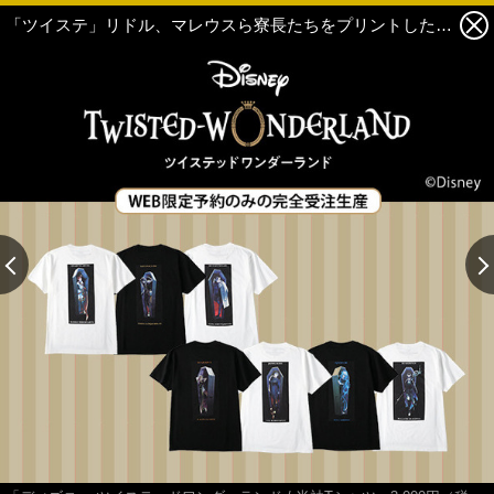
「ツイステ」リドル、マレウスら寮長たちをプリントしたTシャツがライトオンから登場！ 15枚目の写真・画像