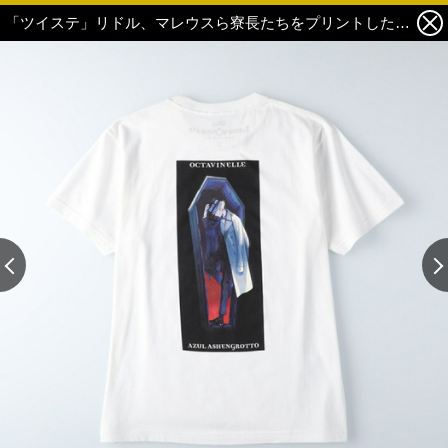
「ツイステ」リドル、マレウスら寮長たちをプリントしたTシャツがライトオンから登場！ 7枚目の写真・画像