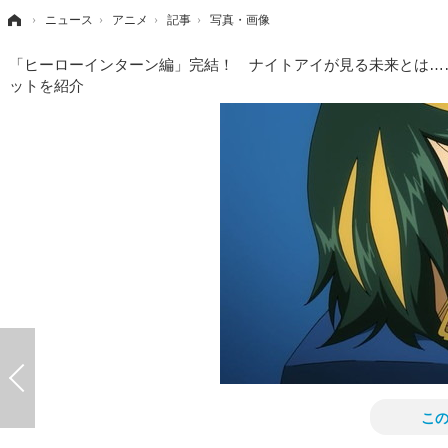
›
ニュース
›
アニメ
›
記事
›
写真・画像
「ヒーローインターン編」完結！ ナイトアイが見る未来とは……
ットを紹介
こ