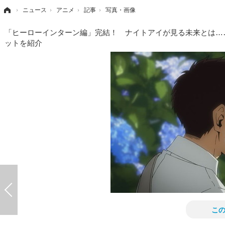
›
ニュース
›
アニメ
›
記事
›
写真・画像
「ヒーローインターン編」完結！ ナイトアイが見る未来とは……
ットを紹介
こ