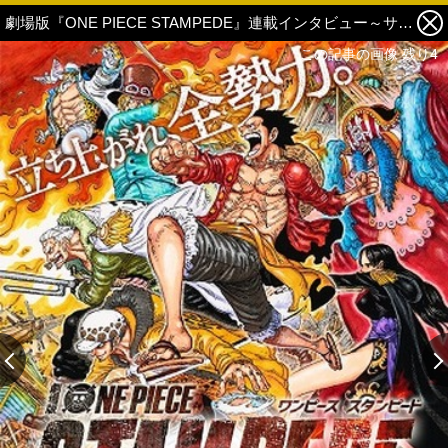
劇場版『ONE PIECE STAMPEDE』連載インタビュー～サンジ役 平田広明編～ 5枚目の写真・画像
この記事の画像 残り4