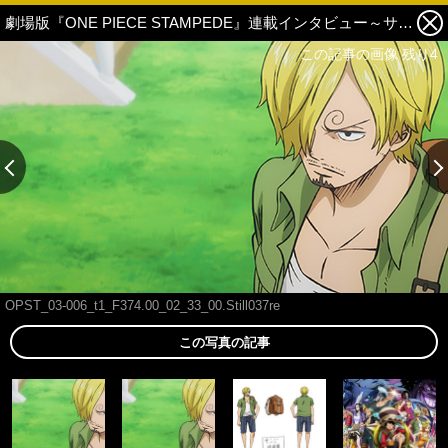
劇場版『ONE PIECE STAMPEDE』連載インタビュー～サンジ役 平田広明編～ 1枚目の写真・画像
この記事の画像 残り4
OPST_03-006_t1_F374.00_02_33_00.Still037re
この写真の記事