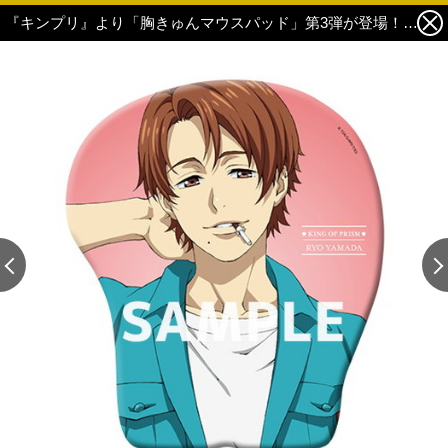
『キンプリ』より「胸きゅんマウスパッド」第3弾が登場！「KING OF PRISM -Shiny Seven Stars胸きゅんマウスパッド」 4枚目の写真・画像
この記事の画像 残り6