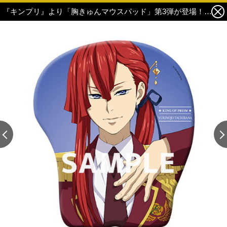
『キンプリ』より「胸きゅんマウスパッド」第3弾が登場！「KING OF PRISM -Shiny Seven Stars胸きゅんマウスパッド」 2枚目の写真・画像
この記事の画像 残り6