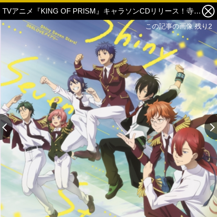
TVアニメ『KING OF PRISM』キャラソンCDリリース！寺島惇太「『キンプリ』自体にも曲にもお返しの気持ちが込められてます」【インタビュー】 3枚目の写真・画像
この記事の画像 残り2