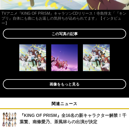
TVアニメ『KING OF PRISM』キャラソンCDリリース！寺島惇太「『キン
プリ』自体にも曲にもお返しの気持ちが込められてます」【インタビュ
ー】
この写真の記事
画像をもっと見る
関連ニュース
『KING OF PRISM』全16名の新キャラクター解禁！千
葉繁、南條愛乃、茶風林らの出演が決定