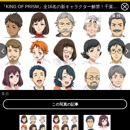
『KING OF PRISM』全16名の新キャラクター解禁！千葉繁、南條愛乃、茶風林らの出演が決定 1枚目の写真・画像
この記事の画像 残り2
この記事の画像 残り2
集合
この写真の記事